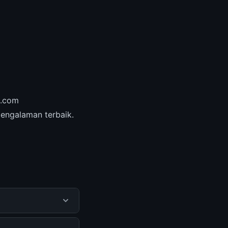
s.com
engalaman terbaik.
patkan informasi