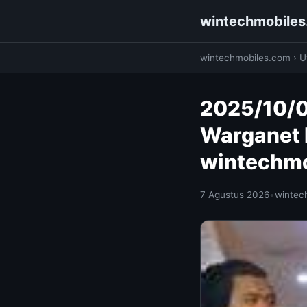
wintechmobile
wintechmobiles.com
›
Ut
2025/10/0
Warganet 
wintechm
7 Agustus 2026
•
wintec