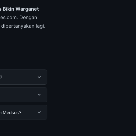
 Bikin Warganet
les.com. Dengan
 dipertanyakan lagi.
?
uk membantu
ya dengan
a pengguna. Tidak
Di Medsos?
ar yang disediakan.
os, Anda bisa
n informasi terkini