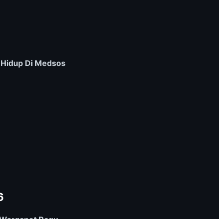
 Hidup Di Medsos
6