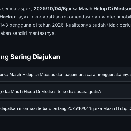
is semua aspek,
2025/10/04/Bjorka Masih Hidup Di Medsos
Hacker
layak mendapatkan rekomendasi dari wintechmobi
1.143 pengguna di tahun 2026, kualitasnya sudah tidak perlu
akan sendiri manfaatnya!
ng Sering Diajukan
Bjorka Masih Hidup Di Medsos dan bagaimana cara menggunakannya
asih Hidup Di Medsos adalah layanan digital yang dirancang unt
orka Masih Hidup Di Medsos tersedia secara gratis?
an informasi lengkap dan terpercaya. Anda dapat menggunakann
esmi dan mengikuti panduan yang tersedia.
ka Masih Hidup Di Medsos dapat diakses secara gratis oleh semu
apatkan informasi terbaru tentang 2025/10/04/Bjorka Masih Hidup 
yi atau langganan yang diperlukan untuk menggunakan layanan das
nformasi terbaru tentang 2025/10/04/Bjorka Masih Hidup Di Meds
 resmi kami secara berkala. Kami selalu memperbarui konten denga