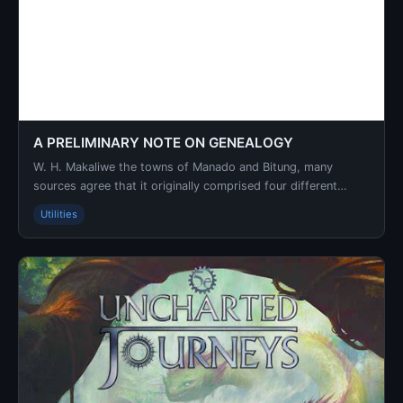
A PRELIMINARY NOTE ON GENEALOGY
W. H. Makaliwe the towns of Manado and Bitung, many
sources agree that it originally comprised four different
tribes, the Tombulu' who settled in the north w...
Utilities