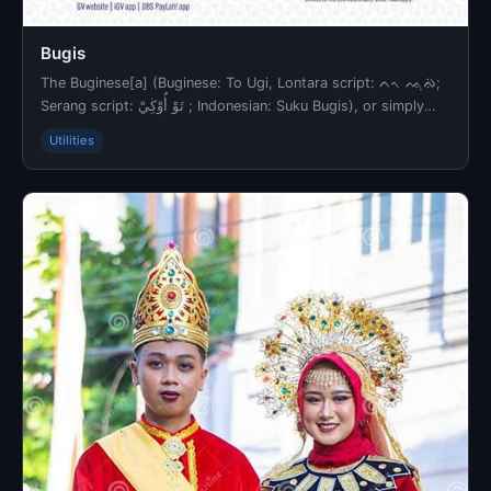
Bugis
The Buginese[a] (Buginese: To Ugi, Lontara script: ᨈᨚ ᨕᨘᨁᨗ;
Serang script: تَوْ أُوْڬِيْ ‎; Indonesian: Suku Bugis), or simply
Bugis, are an Austronesian eth...
Utilities