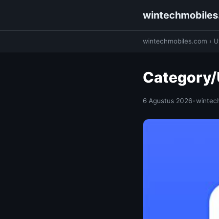
wintechmobile
wintechmobiles.com
›
Ut
Category/U
6 Agustus 2026
•
wintec