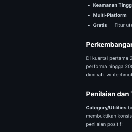
Keamanan Tingg
Multi-Platform
— 
Gratis
— Fitur ut
Perkembangan
Di kuartal pertama 
performa hingga 20
diminati. wintechmo
Penilaian dan
Category/Utilities
be
membuktikan konsist
penilaian positif: