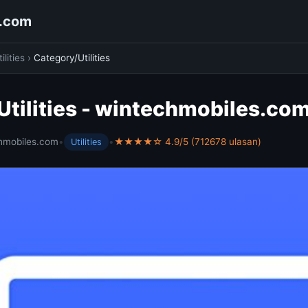
s.com
ilities
›
Category/Utilities
tilities - wintechmobiles.co
hmobiles.com
•
•
★★★★☆ 4.9/5 (712678 ulasan)
Utilities