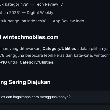
ntuk kategorinya" — Tech Review ID
tahun 2026" — Digital Weekly
untuk pengguna Indonesia" — App Review Indo
ri wintechmobiles.com
ihan yang ditawarkan,
Category/Utilities
adalah pilihan ya
678 pengguna berbicara lebih keras dari kata-kata. wintec
5/10
untuk
Category/Utilities
.
ng Sering Diajukan
ilities dan bagaimana cara menggunakannya?
adalah layanan digital yang dirancang untuk membantu pengguna me