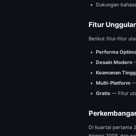
Dukungan bahasa
Fitur Unggula
Berikut fitur-fitur
Performa Optima
Desain Modern
—
Keamanan Tingg
Multi-Platform
— 
Gratis
— Fitur ut
Perkembangan
Di kuartal pertama 
hingga 200% dan pe