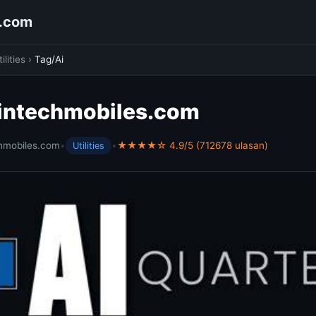
s.com
ilities
›
Tag/Ai
wintechmobiles.com
hmobiles.com
•
•
★★★★☆ 4.9/5 (712678 ulasan)
Utilities