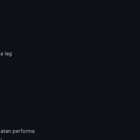
a lag
katan performa
i.