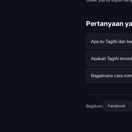
Pertanyaan ya
Apa itu Tag/Ai dan 
Tag/Ai adalah layan
Apakah Tag/Ai tersed
dan terpercaya. An
yang tersedia.
Ya, Tag/Ai dapat di
Bagaimana cara mend
yang diperlukan unt
Untuk mendapatkan i
berkala. Kami selalu
Bagikan:
Facebook