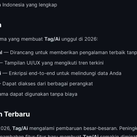
 Indonesia yang lengkap
n
 utama yang membuat
Tag/Ai
unggul di 2026:
l
— Dirancang untuk memberikan pengalaman terbaik tanp
 Tampilan UI/UX yang mengikuti tren terkini
i
— Enkripsi end-to-end untuk melindungi data Anda
Dapat diakses dari berbagai perangkat
ama dapat digunakan tanpa biaya
 Terbaru
2026,
Tag/Ai
mengalami pembaruan besar-besaran. Pening
nambahan fitur-fitur baru membuat
Tag/Ai
semakin diminat