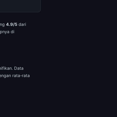
ing
4.9/5
dari
apnya di
fikan. Data
engan rata-rata