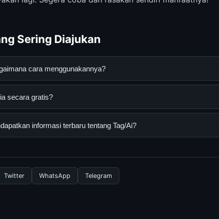
ng Sering Diajukan
bagaimana cara menggunakannya?
an digital yang dirancang untuk membantu pengguna mendapatkan 
ia secara gratis?
da dapat menggunakannya dengan mengunjungi situs resmi dan me
akses secara gratis oleh semua pengguna. Tidak ada biaya tersemb
apatkan informasi terbaru tentang Tag/Ai?
uk menggunakan layanan dasar yang disediakan.
nformasi terbaru tentang Tag/Ai, Anda bisa mengunjungi halaman 
 memperbarui konten dengan informasi terkini dan terpercaya.
Twitter
WhatsApp
Telegram