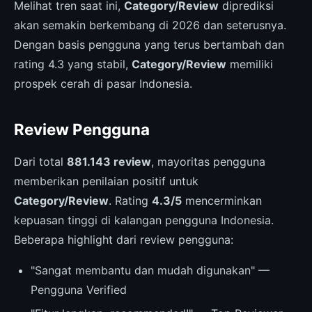
Melihat tren saat ini,
Category/Review
diprediksi
akan semakin berkembang di 2026 dan seterusnya.
Dengan basis pengguna yang terus bertambah dan
rating 4.3 yang stabil,
Category/Review
memiliki
prospek cerah di pasar Indonesia.
Review Pengguna
Dari total
881.143 review
, mayoritas pengguna
memberikan penilaian positif untuk
Category/Review
. Rating
4.3/5
mencerminkan
kepuasan tinggi di kalangan pengguna Indonesia.
Beberapa highlight dari review pengguna:
"Sangat membantu dan mudah digunakan" —
Pengguna Verified