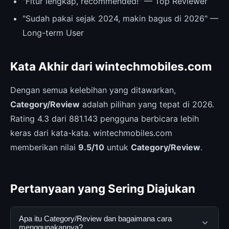
"Fitur lengkap, recommended!" — Top Reviewer
"Sudah pakai sejak 2024, makin bagus di 2026" —
Long-term User
Kata Akhir dari wintechmobiles.com
Dengan semua kelebihan yang ditawarkan,
Category/Review
adalah pilihan yang tepat di 2026.
Rating 4.3 dari 881.143 pengguna berbicara lebih
keras dari kata-kata. wintechmobiles.com
memberikan nilai
9.5/10
untuk
Category/Review
.
Pertanyaan yang Sering Diajukan
Apa itu Category/Review dan bagaimana cara
menggunakannya?