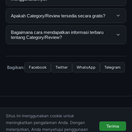
Category/Review adalah layanan digital yang dirancang
Apakah Category/Review tersedia secara gratis?
untuk membantu pengguna mendapatkan informasi
lengkap dan terpercaya. Anda dapat menggunakannya
Ya, Category/Review dapat diakses secara gratis oleh
Bagaimana cara mendapatkan informasi terbaru
dengan mengunjungi situs resmi dan mengikuti
semua pengguna. Tidak ada biaya tersembunyi atau
tentang Category/Review?
panduan yang tersedia.
langganan yang diperlukan untuk menggunakan layanan
dasar yang disediakan.
Untuk mendapatkan informasi terbaru tentang
Category/Review, Anda bisa mengunjungi halaman
resmi kami secara berkala. Kami selalu memperbarui
Bagikan:
Facebook
Twitter
WhatsApp
Telegram
konten dengan informasi terkini dan terpercaya.
Tentang Kami
Hubungi Kami
Kebijakan Privasi
Situs ini menggunakan cookie untuk
Syarat & Ketentuan
Disclaimer
meningkatkan pengalaman Anda. Dengan
Terima
melanjutkan, Anda menyetujui penggunaan
© 2026 wintechmobiles.com. All rights reserved.