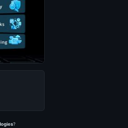
logies
?