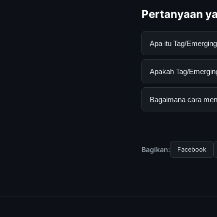
Pertanyaan ya
Apa itu Tag/Emergin
Tag/Emerging Techno
Apakah Tag/Emerging 
mendapatkan inform
resmi dan mengikuti
Ya, Tag/Emerging Te
Bagaimana cara mend
tersembunyi atau la
Untuk mendapatkan i
resmi kami secara be
Bagikan:
Facebook