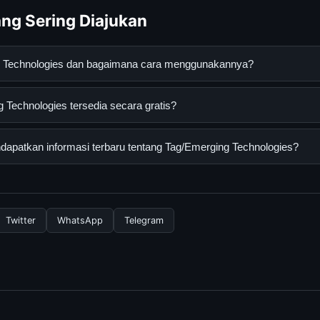
ng Sering Diajukan
g Technologies dan bagaimana cara menggunakannya?
logies adalah layanan digital yang dirancang untuk membantu p
Technologies tersedia secara gratis?
asi lengkap dan terpercaya. Anda dapat menggunakannya dengan 
 panduan yang tersedia.
chnologies dapat diakses secara gratis oleh semua pengguna. Tid
apatkan informasi terbaru tentang Tag/Emerging Technologies?
ngganan yang diperlukan untuk menggunakan layanan dasar yang d
nformasi terbaru tentang Tag/Emerging Technologies, Anda bisa
rkala. Kami selalu memperbarui konten dengan informasi terkini da
Twitter
WhatsApp
Telegram