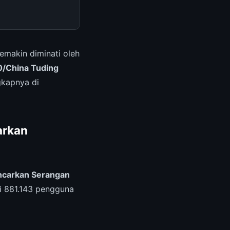
emakin diminati oleh
/China Tuding
ngkapnya di
arkan
ncarkan Serangan
i 881.143 pengguna