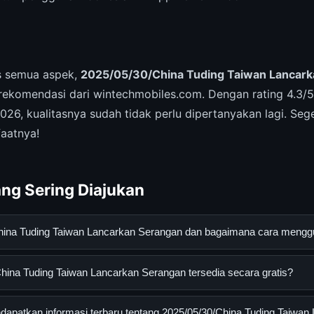
is semua aspek,
2025/05/30/China Tuding Taiwan Lancark
ekomendasi dari wintechmobiles.com. Dengan rating 4.3/5 
026, kualitasnya sudah tidak perlu dipertanyakan lagi. Se
faatnya!
ng Sering Diajukan
China Tuding Taiwan Lancarkan Serangan dan bagaimana cara meng
ding Taiwan Lancarkan Serangan adalah layanan digital yang dira
hina Tuding Taiwan Lancarkan Serangan tersedia secara gratis?
mendapatkan informasi lengkap dan terpercaya. Anda dapat me
situs resmi dan mengikuti panduan yang tersedia.
a Tuding Taiwan Lancarkan Serangan dapat diakses secara gratis
apatkan informasi terbaru tentang 2025/05/30/China Tuding Taiwan