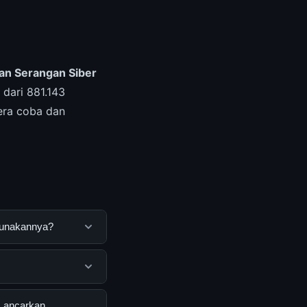
an Serangan Siber
dari 881.143
gera coba dan
gunakannya?
ncang untuk
nggunakannya
 oleh semua
 Lancarkan