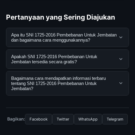
Pertanyaan yang Sering Diajukan
Apa itu SNI 1725-2016 Pembebanan Untuk Jembatan
dan bagaimana cara menggunakannya?
SNI 1725-2016 Pembebanan Untuk Jembatan adalah
Apakah SNI 1725-2016 Pembebanan Untuk
layanan digital yang dirancang untuk membantu
Jembatan tersedia secara gratis?
pengguna mendapatkan informasi lengkap dan
terpercaya. Anda dapat menggunakannya dengan
Ya, SNI 1725-2016 Pembebanan Untuk Jembatan
Bagaimana cara mendapatkan informasi terbaru
mengunjungi situs resmi dan mengikuti panduan yang
dapat diakses secara gratis oleh semua pengguna.
tentang SNI 1725-2016 Pembebanan Untuk
Jembatan?
tersedia.
Tidak ada biaya tersembunyi atau langganan yang
diperlukan untuk menggunakan layanan dasar yang
Untuk mendapatkan informasi terbaru tentang SNI
disediakan.
1725-2016 Pembebanan Untuk Jembatan, Anda bisa
mengunjungi halaman resmi kami secara berkala. Kami
Bagikan:
Facebook
Twitter
WhatsApp
Telegram
selalu memperbarui konten dengan informasi terkini dan
terpercaya.