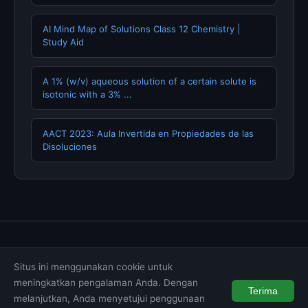
AI Mind Map of Solutions Class 12 Chemistry |
Study Aid
A 1% (w/v) aqueous solution of a certain solute is
isotonic with a 3% ...
AACT 2023: Aula Invertida en Propiedades de las
Disoluciones
Tentang Kami
Hubungi Kami
Kebijakan Privasi
Situs ini menggunakan cookie untuk
Syarat & Ketentuan
Disclaimer
meningkatkan pengalaman Anda. Dengan
Terima
melanjutkan, Anda menyetujui penggunaan
© 2026 wintechmobiles.com. All rights reserved.