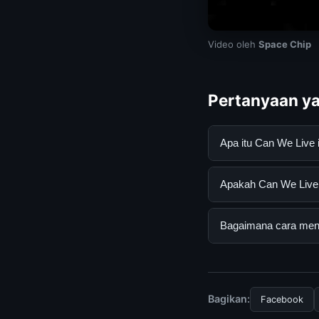
Video oleh
Space Chip
Pertanyaan ya
Apa itu Can We Live
Can We Live in Venu
Apakah Can We Live i
informasi lengkap d
mengikuti panduan y
Ya, Can We Live in 
Bagaimana cara mend
atau langganan yang
Untuk mendapatkan i
resmi kami secara be
Bagikan:
Facebook