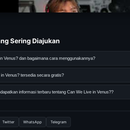
ng Sering Diajukan
 in Venus? dan bagaimana cara menggunakannya?
s? adalah layanan digital yang dirancang untuk membantu penggu
n Venus? tersedia secara gratis?
an terpercaya. Anda dapat menggunakannya dengan mengunjungi s
ang tersedia.
Venus? dapat diakses secara gratis oleh semua pengguna. Tidak ad
apatkan informasi terbaru tentang Can We Live in Venus??
 diperlukan untuk menggunakan layanan dasar yang disediakan.
nformasi terbaru tentang Can We Live in Venus?, Anda bisa mengu
rkala. Kami selalu memperbarui konten dengan informasi terkini da
Twitter
WhatsApp
Telegram