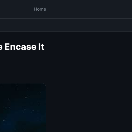
Home
e Encase It