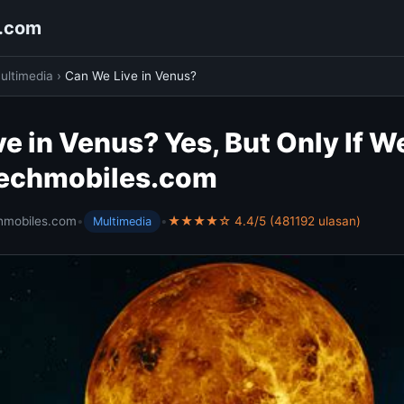
s.com
ultimedia
›
Can We Live in Venus?
e in Venus? Yes, But Only If W
ntechmobiles.com
hmobiles.com
•
•
★★★★☆ 4.4/5 (481192 ulasan)
Multimedia