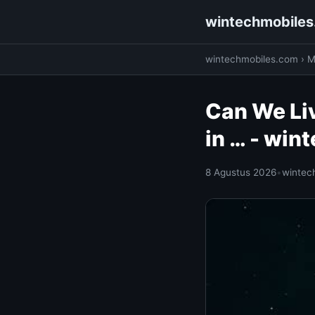
wintechmobile
wintechmobiles.com
›
M
Can We Liv
in … - wi
8 Agustus 2026
•
wintec