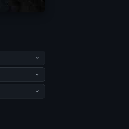
na mendapatkan
itus resmi dan
a biaya tersembunyi
njungi halaman
n terpercaya.