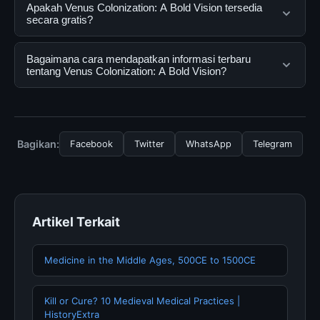
Venus Colonization: A Bold Vision adalah layanan digital
Apakah Venus Colonization: A Bold Vision tersedia
yang dirancang untuk membantu pengguna
secara gratis?
mendapatkan informasi lengkap dan terpercaya. Anda
dapat menggunakannya dengan mengunjungi situs
Ya, Venus Colonization: A Bold Vision dapat diakses
Bagaimana cara mendapatkan informasi terbaru
resmi dan mengikuti panduan yang tersedia.
secara gratis oleh semua pengguna. Tidak ada biaya
tentang Venus Colonization: A Bold Vision?
tersembunyi atau langganan yang diperlukan untuk
menggunakan layanan dasar yang disediakan.
Untuk mendapatkan informasi terbaru tentang Venus
Colonization: A Bold Vision, Anda bisa mengunjungi
halaman resmi kami secara berkala. Kami selalu
Bagikan:
Facebook
Twitter
WhatsApp
Telegram
memperbarui konten dengan informasi terkini dan
terpercaya.
Artikel Terkait
Medicine in the Middle Ages, 500CE to 1500CE
Kill or Cure? 10 Medieval Medical Practices |
HistoryExtra