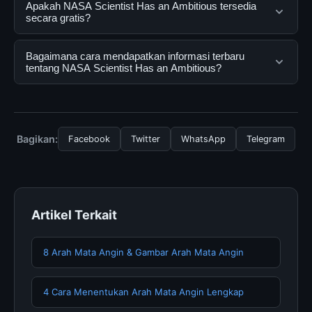
NASA Scientist Has an Ambitious adalah layanan digital
Apakah NASA Scientist Has an Ambitious tersedia
yang dirancang untuk membantu pengguna
secara gratis?
mendapatkan informasi lengkap dan terpercaya. Anda
dapat menggunakannya dengan mengunjungi situs
Ya, NASA Scientist Has an Ambitious dapat diakses
Bagaimana cara mendapatkan informasi terbaru
resmi dan mengikuti panduan yang tersedia.
secara gratis oleh semua pengguna. Tidak ada biaya
tentang NASA Scientist Has an Ambitious?
tersembunyi atau langganan yang diperlukan untuk
menggunakan layanan dasar yang disediakan.
Untuk mendapatkan informasi terbaru tentang NASA
Scientist Has an Ambitious, Anda bisa mengunjungi
halaman resmi kami secara berkala. Kami selalu
Bagikan:
Facebook
Twitter
WhatsApp
Telegram
memperbarui konten dengan informasi terkini dan
terpercaya.
Artikel Terkait
8 Arah Mata Angin & Gambar Arah Mata Angin
4 Cara Menentukan Arah Mata Angin Lengkap