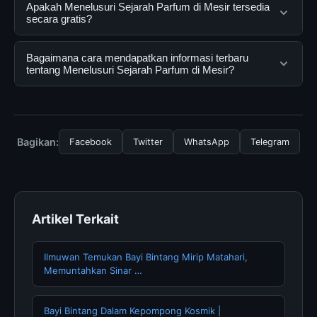
Menelusuri Sejarah Parfum di Mesir adalah layanan
Apakah Menelusuri Sejarah Parfum di Mesir tersedia
digital yang dirancang untuk membantu pengguna
secara gratis?
mendapatkan informasi lengkap dan terpercaya. Anda
dapat menggunakannya dengan mengunjungi situs
Ya, Menelusuri Sejarah Parfum di Mesir dapat diakses
Bagaimana cara mendapatkan informasi terbaru
resmi dan mengikuti panduan yang tersedia.
secara gratis oleh semua pengguna. Tidak ada biaya
tentang Menelusuri Sejarah Parfum di Mesir?
tersembunyi atau langganan yang diperlukan untuk
menggunakan layanan dasar yang disediakan.
Untuk mendapatkan informasi terbaru tentang
Menelusuri Sejarah Parfum di Mesir, Anda bisa
mengunjungi halaman resmi kami secara berkala. Kami
Bagikan:
Facebook
Twitter
WhatsApp
Telegram
selalu memperbarui konten dengan informasi terkini dan
terpercaya.
Artikel Terkait
Ilmuwan Temukan Bayi Bintang Mirip Matahari,
Memuntahkan Sinar …
Bayi Bintang Dalam Kepompong Kosmik |