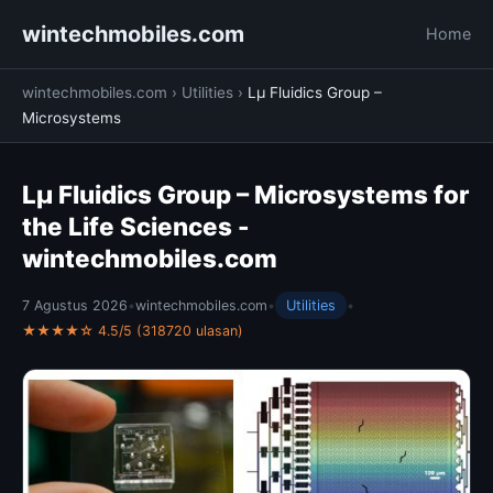
wintechmobiles.com
Home
wintechmobiles.com
›
Utilities
›
Lµ Fluidics Group –
Microsystems
Lµ Fluidics Group – Microsystems for
the Life Sciences -
wintechmobiles.com
7 Agustus 2026
•
wintechmobiles.com
•
Utilities
•
★★★★☆ 4.5/5 (318720 ulasan)