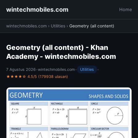
wintechmobiles.com
Home
wintechmobiles.com
›
Utilities
›
Geometry (all content)
Geometry (all content) - Khan
Academy - wintechmobiles.com
7 Agustus 2026
•
wintechmobiles.com
•
Utilities
•
★★★★☆ 4.5/5 (179938 ulasan)