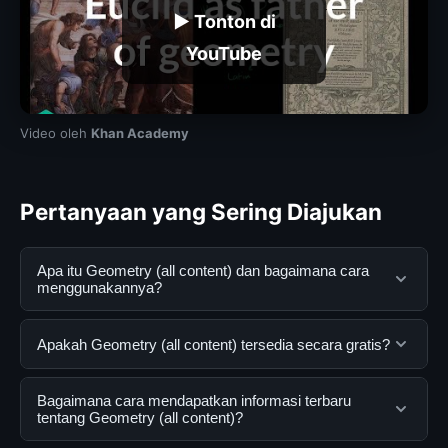
▶ Tonton di
YouTube
Video oleh
Khan Academy
Pertanyaan yang Sering Diajukan
Apa itu Geometry (all content) dan bagaimana cara
menggunakannya?
Geometry (all content) adalah layanan digital yang
Apakah Geometry (all content) tersedia secara gratis?
dirancang untuk membantu pengguna mendapatkan
informasi lengkap dan terpercaya. Anda dapat
Ya, Geometry (all content) dapat diakses secara gratis
Bagaimana cara mendapatkan informasi terbaru
menggunakannya dengan mengunjungi situs resmi dan
oleh semua pengguna. Tidak ada biaya tersembunyi
tentang Geometry (all content)?
mengikuti panduan yang tersedia.
atau langganan yang diperlukan untuk menggunakan