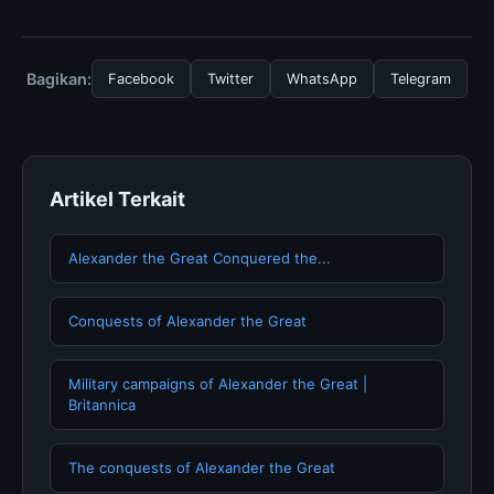
layanan dasar yang disediakan.
Untuk mendapatkan informasi terbaru tentang
Geometry (all content), Anda bisa mengunjungi
halaman resmi kami secara berkala. Kami selalu
Bagikan:
Facebook
Twitter
WhatsApp
Telegram
memperbarui konten dengan informasi terkini dan
terpercaya.
Artikel Terkait
Alexander the Great Conquered the...
Conquests of Alexander the Great
Military campaigns of Alexander the Great |
Britannica
The conquests of Alexander the Great