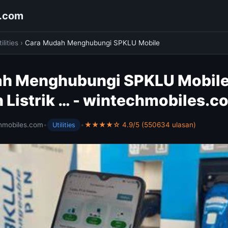
s.com
ilities
›
Cara Mudah Menghubungi SPKLU Mobile
h Menghubungi SPKLU Mobile
 Listrik … - wintechmobiles.c
hmobiles.com
•
•
★★★★☆ 4.9/5 (550634 ulasan)
Utilities