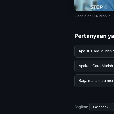
Video oleh
PLN Mobile
Pertanyaan ya
Apa itu Cara Mudah
Cara Mudah Menghub
Apakah Cara Mudah M
mendapatkan inform
resmi dan mengikuti
Ya, Cara Mudah Men
Bagaimana cara mend
biaya tersembunyi a
Untuk mendapatkan 
mengunjungi halaman
dan terpercaya.
Bagikan:
Facebook