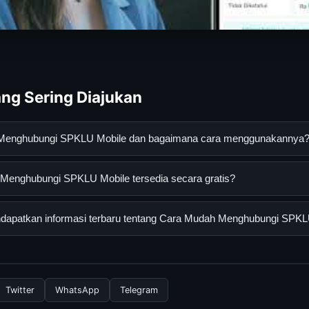
ng Sering Diajukan
 Menghubungi SPKLU Mobile dan bagaimana cara menggunakannya
ungi SPKLU Mobile adalah layanan digital yang dirancang untuk
enghubungi SPKLU Mobile tersedia secara gratis?
asi lengkap dan terpercaya. Anda dapat menggunakannya dengan 
 panduan yang tersedia.
ghubungi SPKLU Mobile dapat diakses secara gratis oleh semua p
apatkan informasi terbaru tentang Cara Mudah Menghubungi SPKL
tau langganan yang diperlukan untuk menggunakan layanan dasar y
informasi terbaru tentang Cara Mudah Menghubungi SPKLU Mobile
 resmi kami secara berkala. Kami selalu memperbarui konten denga
Twitter
WhatsApp
Telegram