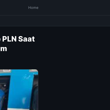
Home
 PLN Saat
om