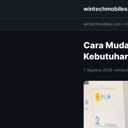
wintechmobile
wintechmobiles.com
›
Ut
Cara Muda
Kebutuhan
7 Agustus 2026
•
wintec