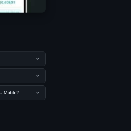
?
 membantu pengguna
mengunjungi situs
engguna. Tidak ada
U Mobile?
ang disediakan.
, Anda bisa
n informasi terkini