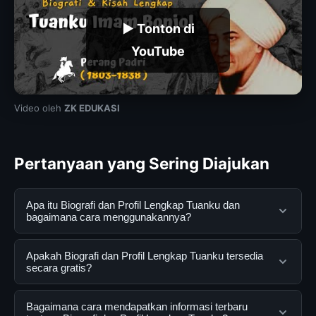
▶ Tonton di
YouTube
Video oleh
ZK EDUKASI
Pertanyaan yang Sering Diajukan
Apa itu Biografi dan Profil Lengkap Tuanku dan
bagaimana cara menggunakannya?
Biografi dan Profil Lengkap Tuanku adalah layanan
Apakah Biografi dan Profil Lengkap Tuanku tersedia
digital yang dirancang untuk membantu pengguna
secara gratis?
mendapatkan informasi lengkap dan terpercaya. Anda
dapat menggunakannya dengan mengunjungi situs
Ya, Biografi dan Profil Lengkap Tuanku dapat diakses
Bagaimana cara mendapatkan informasi terbaru