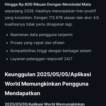
Hingga Rp 800 Ribuan Dengan Memindai Mata
sepanjang 2026. Hasilnya menunjukkan tren positif
yang konsisten. Dengan 712.678 ulasan dan skor 4.9,
kualitasnya tidak perlu diragukan lagi.
Keamanan data pengguna terjamin
Proses yang cepat dan efisien
Kompatibilitas tinggi dengan berbagai sistem
Layanan pelanggan responsif 24/7
Keunggulan 2025/05/05/Aplikasi
World Memungkinkan Pengguna
Mendapatkan
2025/05/05/Aplikasi World Memungkinkan