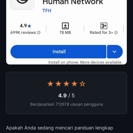
★★★★☆
4.9
/ 5
Berdasarkan 712678 ulasan pengguna
Apakah Anda sedang mencari panduan lengkap