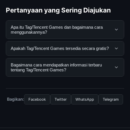
Pertanyaan yang Sering Diajukan
Apa itu Tag/Tencent Games dan bagaimana cara
menggunakannya?
Tag/Tencent Games adalah layanan digital yang
Apakah Tag/Tencent Games tersedia secara gratis?
dirancang untuk membantu pengguna mendapatkan
informasi lengkap dan terpercaya. Anda dapat
Ya, Tag/Tencent Games dapat diakses secara gratis
Bagaimana cara mendapatkan informasi terbaru
menggunakannya dengan mengunjungi situs resmi dan
oleh semua pengguna. Tidak ada biaya tersembunyi
tentang Tag/Tencent Games?
mengikuti panduan yang tersedia.
atau langganan yang diperlukan untuk menggunakan
layanan dasar yang disediakan.
Untuk mendapatkan informasi terbaru tentang
Tag/Tencent Games, Anda bisa mengunjungi halaman
resmi kami secara berkala. Kami selalu memperbarui
Bagikan:
Facebook
Twitter
WhatsApp
Telegram
konten dengan informasi terkini dan terpercaya.