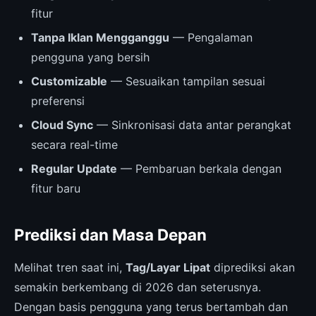
fitur
Tanpa Iklan Mengganggu
— Pengalaman
pengguna yang bersih
Customizable
— Sesuaikan tampilan sesuai
preferensi
Cloud Sync
— Sinkronisasi data antar perangkat
secara real-time
Regular Update
— Pembaruan berkala dengan
fitur baru
Prediksi dan Masa Depan
Melihat tren saat ini,
Tag/Layar Lipat
diprediksi akan
semakin berkembang di 2026 dan seterusnya.
Dengan basis pengguna yang terus bertambah dan