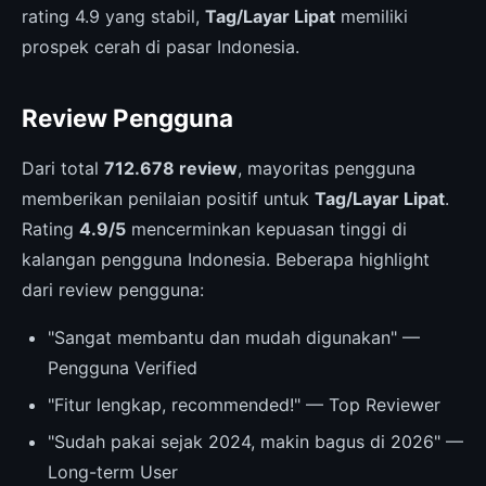
rating 4.9 yang stabil,
Tag/Layar Lipat
memiliki
prospek cerah di pasar Indonesia.
Review Pengguna
Dari total
712.678 review
, mayoritas pengguna
memberikan penilaian positif untuk
Tag/Layar Lipat
.
Rating
4.9/5
mencerminkan kepuasan tinggi di
kalangan pengguna Indonesia. Beberapa highlight
dari review pengguna:
"Sangat membantu dan mudah digunakan" —
Pengguna Verified
"Fitur lengkap, recommended!" — Top Reviewer
"Sudah pakai sejak 2024, makin bagus di 2026" —
Long-term User