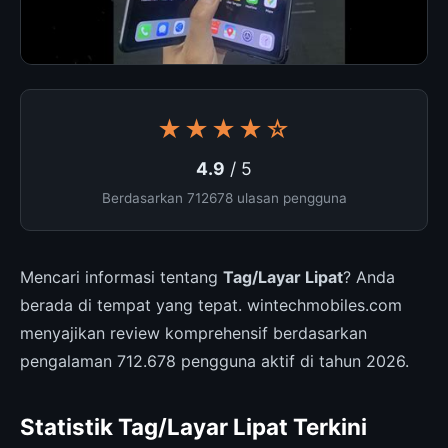
★★★★☆
4.9
/ 5
Berdasarkan 712678 ulasan pengguna
Mencari informasi tentang
Tag/Layar Lipat
? Anda
berada di tempat yang tepat. wintechmobiles.com
menyajikan review komprehensif berdasarkan
pengalaman 712.678 pengguna aktif di tahun 2026.
Statistik Tag/Layar Lipat Terkini