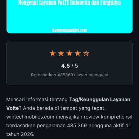
★★★★☆
4.5
/ 5
Berdasarkan 485369 ulasan pengguna
Mencari informasi tentang
Tag/Keunggulan Layanan
Volte
? Anda berada di tempat yang tepat.
wintechmobiles.com menyajikan review komprehensif
berdasarkan pengalaman 485.369 pengguna aktif di
tahun 2026.