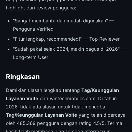
highlight dari review pengguna:
"Sangat membantu dan mudah digunakan" —
Pengguna Verified
"Fitur lengkap, recommended!" — Top Reviewer
"Sudah pakai sejak 2024, makin bagus di 2026" —
Long-term User
Ringkasan
Demikian ulasan lengkap tentang
Tag/Keunggulan
Layanan Volte
dari wintechmobiles.com. Di tahun
2026, tidak ada alasan untuk tidak mencoba
Tag/Keunggulan Layanan Volte
yang telah dipercaya
oleh 485.369 pengguna dengan rating 4.5/5. Terima
kasih telah membaca, dan semoga informasi ini