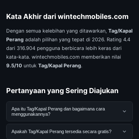
Kata Akhir dari wintechmobiles.com
Dengan semua kelebihan yang ditawarkan,
Tag/Kapal
Perang
adalah pilihan yang tepat di 2026. Rating 4.4
dari 316.904 pengguna berbicara lebih keras dari
kata-kata. wintechmobiles.com memberikan nilai
9.5/10
untuk
Tag/Kapal Perang
.
Pertanyaan yang Sering Diajukan
Apa itu Tag/Kapal Perang dan bagaimana cara
menggunakannya?
Tag/Kapal Perang adalah layanan digital yang dirancang
Apakah Tag/Kapal Perang tersedia secara gratis?
untuk membantu pengguna mendapatkan informasi