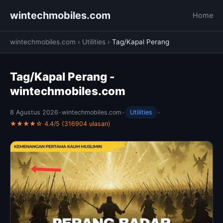
wintechmobiles.com
Home
wintechmobiles.com
›
Utilities
›
Tag/Kapal Perang
Tag/Kapal Perang -
wintechmobiles.com
8 Agustus 2026
•
wintechmobiles.com
•
Utilities
•
★★★★☆ 4.4/5 (316904 ulasan)