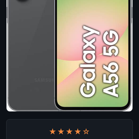
★★★★☆