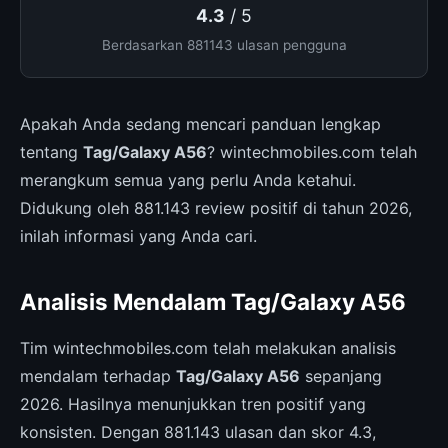
4.3
/ 5
Berdasarkan 881143 ulasan pengguna
Apakah Anda sedang mencari panduan lengkap
tentang
Tag/Galaxy A56
? wintechmobiles.com telah
merangkum semua yang perlu Anda ketahui.
Didukung oleh 881.143 review positif di tahun 2026,
inilah informasi yang Anda cari.
Analisis Mendalam Tag/Galaxy A56
Tim wintechmobiles.com telah melakukan analisis
mendalam terhadap
Tag/Galaxy A56
sepanjang
2026. Hasilnya menunjukkan tren positif yang
konsisten. Dengan 881.143 ulasan dan skor 4.3,