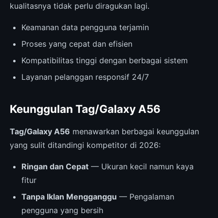
kualitasnya tidak perlu diragukan lagi.
Keamanan data pengguna terjamin
Proses yang cepat dan efisien
Kompatibilitas tinggi dengan berbagai sistem
Layanan pelanggan responsif 24/7
Keunggulan Tag/Galaxy A56
Tag/Galaxy A56
menawarkan berbagai keunggulan
yang sulit ditandingi kompetitor di 2026:
Ringan dan Cepat
— Ukuran kecil namun kaya
fitur
Tanpa Iklan Mengganggu
— Pengalaman
pengguna yang bersih