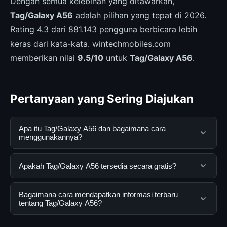
Dengan semua kelebihan yang ditawarkan,
Tag/Galaxy A56
adalah pilihan yang tepat di 2026.
Rating 4.3 dari 881.143 pengguna berbicara lebih
keras dari kata-kata. wintechmobiles.com
memberikan nilai
9.5/10
untuk
Tag/Galaxy A56
.
Pertanyaan yang Sering Diajukan
Apa itu Tag/Galaxy A56 dan bagaimana cara
menggunakannya?
Tag/Galaxy A56 adalah layanan digital yang dirancang
Apakah Tag/Galaxy A56 tersedia secara gratis?
untuk membantu pengguna mendapatkan informasi
lengkap dan terpercaya. Anda dapat menggunakannya
Ya, Tag/Galaxy A56 dapat diakses secara gratis oleh
Bagaimana cara mendapatkan informasi terbaru
dengan mengunjungi situs resmi dan mengikuti
semua pengguna. Tidak ada biaya tersembunyi atau
tentang Tag/Galaxy A56?
panduan yang tersedia.
langganan yang diperlukan untuk menggunakan layanan