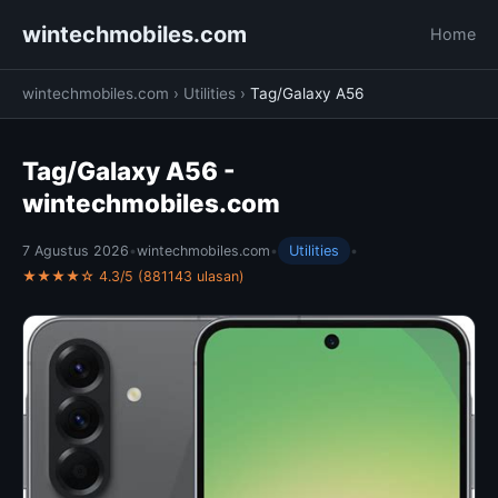
wintechmobiles.com
Home
wintechmobiles.com
›
Utilities
›
Tag/Galaxy A56
Tag/Galaxy A56 -
wintechmobiles.com
7 Agustus 2026
•
wintechmobiles.com
•
Utilities
•
★★★★☆ 4.3/5 (881143 ulasan)