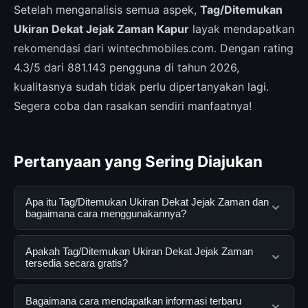
Setelah menganalisis semua aspek,
Tag/Ditemukan
Ukiran Dekat Jejak Zaman Kapur
layak mendapatkan
rekomendasi dari wintechmobiles.com. Dengan rating
4.3/5 dari 881.143 pengguna di tahun 2026,
kualitasnya sudah tidak perlu dipertanyakan lagi.
Segera coba dan rasakan sendiri manfaatnya!
Pertanyaan yang Sering Diajukan
Apa itu Tag/Ditemukan Ukiran Dekat Jejak Zaman dan
bagaimana cara menggunakannya?
Tag/Ditemukan Ukiran Dekat Jejak Zaman adalah
Apakah Tag/Ditemukan Ukiran Dekat Jejak Zaman
layanan digital yang dirancang untuk membantu
tersedia secara gratis?
pengguna mendapatkan informasi lengkap dan
terpercaya. Anda dapat menggunakannya dengan
Ya, Tag/Ditemukan Ukiran Dekat Jejak Zaman dapat
Bagaimana cara mendapatkan informasi terbaru