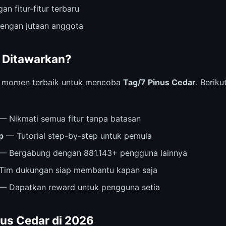
an fitur-fitur terbaru
dengan jutaan anggota
 Ditawarkan?
i momen terbaik untuk mencoba
Tag/7 Pinus Cedar
. Berik
— Nikmati semua fitur tanpa batasan
p
— Tutorial step-by-step untuk pemula
— Bergabung dengan 881.143+ pengguna lainnya
im dukungan siap membantu kapan saja
— Dapatkan reward untuk pengguna setia
nus Cedar di 2026