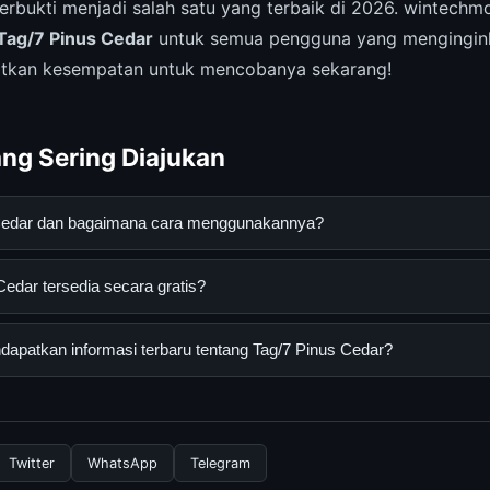
erbukti menjadi salah satu yang terbaik di 2026. wintechm
Tag/7 Pinus Cedar
untuk semua pengguna yang mengingin
watkan kesempatan untuk mencobanya sekarang!
ng Sering Diajukan
 Cedar dan bagaimana cara menggunakannya?
dalah layanan digital yang dirancang untuk membantu pengguna 
edar tersedia secara gratis?
an terpercaya. Anda dapat menggunakannya dengan mengunjungi s
ang tersedia.
ar dapat diakses secara gratis oleh semua pengguna. Tidak ada bi
apatkan informasi terbaru tentang Tag/7 Pinus Cedar?
rlukan untuk menggunakan layanan dasar yang disediakan.
nformasi terbaru tentang Tag/7 Pinus Cedar, Anda bisa mengunjun
 Kami selalu memperbarui konten dengan informasi terkini dan terp
Twitter
WhatsApp
Telegram