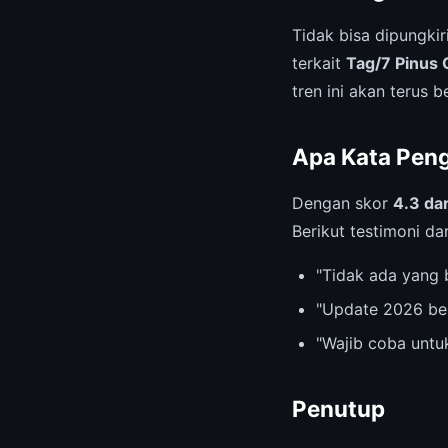
Tidak bisa dipungki
terkait
Tag/7 Pinus 
tren ini akan terus b
Apa Kata Pen
Dengan skor
4.3 dar
Berikut testimoni da
"Tidak ada yang 
"Update 2026 be
"Wajib coba untu
Penutup