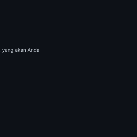
ut yang akan Anda