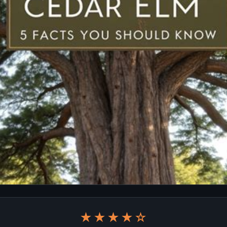
★★★★☆