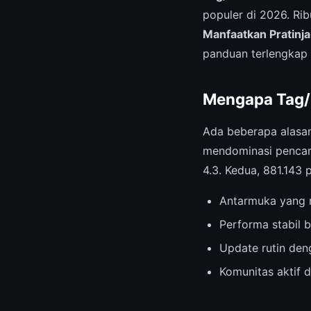
populer di 2026. Ri
Manfaatkan Pratinj
panduan terlengkap
Mengapa Tag/3
Ada beberapa alas
mendominasi pencari
4.3. Kedua, 881.143
Antarmuka yang r
Performa stabil b
Update rutin deng
Komunitas aktif 