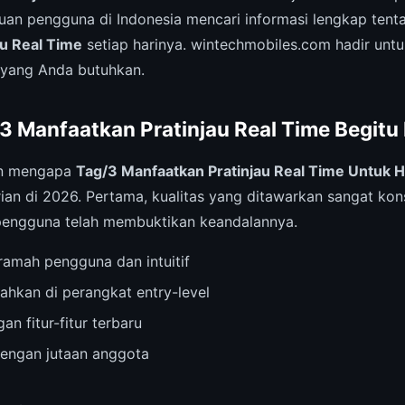
buan pengguna di Indonesia mencari informasi lengkap ten
au Real Time
setiap harinya. wintechmobiles.com hadir un
 yang Anda butuhkan.
 Manfaatkan Pratinjau Real Time Begitu
an mengapa
Tag/3 Manfaatkan Pratinjau Real Time Untuk Ha
an di 2026. Pertama, kualitas yang ditawarkan sangat kon
 pengguna telah membuktikan keandalannya.
amah pengguna dan intuitif
ahkan di perangkat entry-level
an fitur-fitur terbaru
dengan jutaan anggota