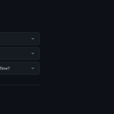
embantu pengguna
mengunjungi situs
gguna. Tidak ada
 Time?
ang disediakan.
nda bisa
n informasi terkini