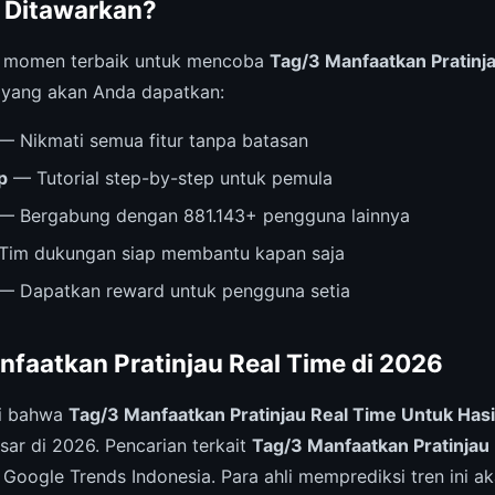
 Ditawarkan?
i momen terbaik untuk mencoba
Tag/3 Manfaatkan Pratinj
t yang akan Anda dapatkan:
— Nikmati semua fitur tanpa batasan
p
— Tutorial step-by-step untuk pemula
— Bergabung dengan 881.143+ pengguna lainnya
im dukungan siap membantu kapan saja
— Dapatkan reward untuk pengguna setia
nfaatkan Pratinjau Real Time di 2026
ri bahwa
Tag/3 Manfaatkan Pratinjau Real Time Untuk Hasil
esar di 2026. Pencarian terkait
Tag/3 Manfaatkan Pratinjau
 Google Trends Indonesia. Para ahli memprediksi tren ini ak