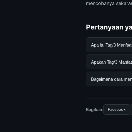
mencobanya sekara
Pertanyaan ya
Apa itu Tag/3 Manfa
Tag/3 Manfaatkan Pr
Apakah Tag/3 Manfaat
mendapatkan inform
resmi dan mengikuti
Ya, Tag/3 Manfaatka
Bagaimana cara menda
biaya tersembunyi a
Untuk mendapatkan i
mengunjungi halaman
dan terpercaya.
Bagikan:
Facebook