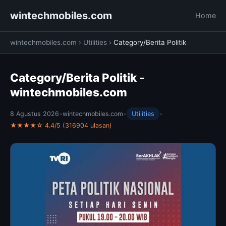
wintechmobiles.com
Home
wintechmobiles.com
›
Utilities
›
Category/Berita Politik
Category/Berita Politik -
wintechmobiles.com
8 Agustus 2026
•
wintechmobiles.com
•
Utilities
•
★★★★☆ 4.4/5 (316904 ulasan)