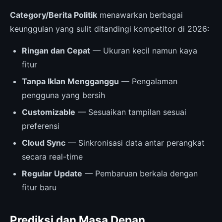
Category/Berita Politik
menawarkan berbagai
keunggulan yang sulit ditandingi kompetitor di 2026:
Ringan dan Cepat
— Ukuran kecil namun kaya
fitur
Tanpa Iklan Mengganggu
— Pengalaman
pengguna yang bersih
Customizable
— Sesuaikan tampilan sesuai
preferensi
Cloud Sync
— Sinkronisasi data antar perangkat
secara real-time
Regular Update
— Pembaruan berkala dengan
fitur baru
Prediksi dan Masa Depan