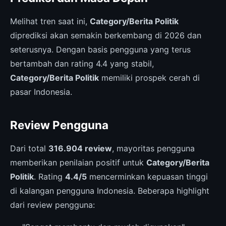
Melihat tren saat ini,
Category/Berita Politik
diprediksi akan semakin berkembang di 2026 dan
seterusnya. Dengan basis pengguna yang terus
bertambah dan rating 4.4 yang stabil,
Category/Berita Politik
memiliki prospek cerah di
pasar Indonesia.
Review Pengguna
Dari total
316.904 review
, mayoritas pengguna
memberikan penilaian positif untuk
Category/Berita
Politik
. Rating
4.4/5
mencerminkan kepuasan tinggi
di kalangan pengguna Indonesia. Beberapa highlight
dari review pengguna: