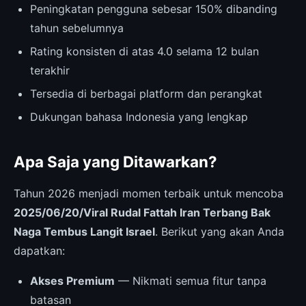
Peningkatan pengguna sebesar 150% dibanding
tahun sebelumnya
Rating konsisten di atas 4.0 selama 12 bulan
terakhir
Tersedia di berbagai platform dan perangkat
Dukungan bahasa Indonesia yang lengkap
Apa Saja yang Ditawarkan?
Tahun 2026 menjadi momen terbaik untuk mencoba
2025/06/20/Viral Rudal Fattah Iran Terbang Bak
Naga Tembus Langit Israel
. Berikut yang akan Anda
dapatkan:
Akses Premium
— Nikmati semua fitur tanpa
batasan