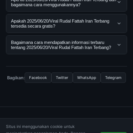
bagaimana cara menggunakannya?
2025/06/20/Viral Rudal Fattah Iran Terbang adalah
Apakah 2025/06/20/Viral Rudal Fattah Iran Terbang
layanan digital yang dirancang untuk membantu
tersedia secara gratis?
pengguna mendapatkan informasi lengkap dan
terpercaya. Anda dapat menggunakannya dengan
Ya, 2025/06/20/Viral Rudal Fattah Iran Terbang dapat
Bagaimana cara mendapatkan informasi terbaru
mengunjungi situs resmi dan mengikuti panduan yang
diakses secara gratis oleh semua pengguna. Tidak ada
tentang 2025/06/20/Viral Rudal Fattah Iran Terbang?
tersedia.
biaya tersembunyi atau langganan yang diperlukan
untuk menggunakan layanan dasar yang disediakan.
Untuk mendapatkan informasi terbaru tentang
2025/06/20/Viral Rudal Fattah Iran Terbang, Anda bisa
mengunjungi halaman resmi kami secara berkala. Kami
Bagikan:
Facebook
Twitter
WhatsApp
Telegram
selalu memperbarui konten dengan informasi terkini dan
terpercaya.
Tentang Kami
Hubungi Kami
Kebijakan Privasi
Situs ini menggunakan cookie untuk
Syarat & Ketentuan
Disclaimer