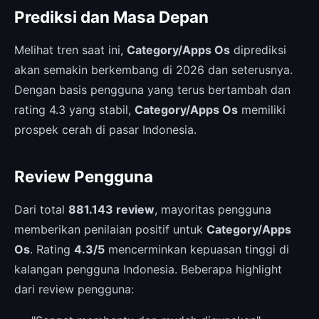
Prediksi dan Masa Depan
Melihat tren saat ini,
Category/Apps Os
diprediksi
akan semakin berkembang di 2026 dan seterusnya.
Dengan basis pengguna yang terus bertambah dan
rating 4.3 yang stabil,
Category/Apps Os
memiliki
prospek cerah di pasar Indonesia.
Review Pengguna
Dari total
881.143 review
, mayoritas pengguna
memberikan penilaian positif untuk
Category/Apps
Os
. Rating
4.3/5
mencerminkan kepuasan tinggi di
kalangan pengguna Indonesia. Beberapa highlight
dari review pengguna: