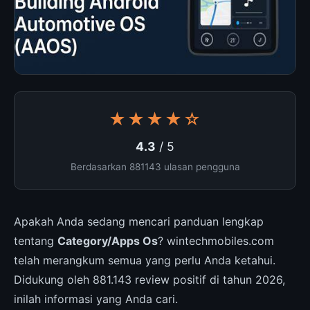
★★★★☆
4.3
/ 5
Berdasarkan 881143 ulasan pengguna
Apakah Anda sedang mencari panduan lengkap
tentang
Category/Apps Os
? wintechmobiles.com
telah merangkum semua yang perlu Anda ketahui.
Didukung oleh 881.143 review positif di tahun 2026,
inilah informasi yang Anda cari.