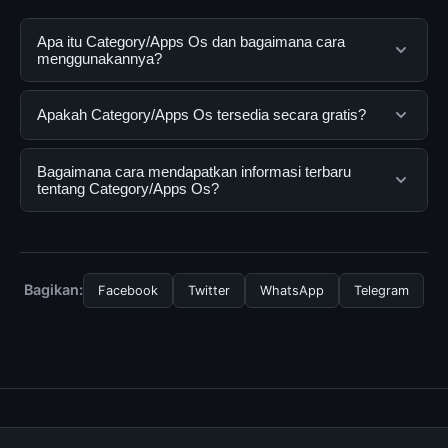
Apa itu Category/Apps Os dan bagaimana cara
menggunakannya?
Category/Apps Os adalah layanan digital yang
Apakah Category/Apps Os tersedia secara gratis?
dirancang untuk membantu pengguna mendapatkan
informasi lengkap dan terpercaya. Anda dapat
Ya, Category/Apps Os dapat diakses secara gratis oleh
Bagaimana cara mendapatkan informasi terbaru
menggunakannya dengan mengunjungi situs resmi dan
semua pengguna. Tidak ada biaya tersembunyi atau
tentang Category/Apps Os?
mengikuti panduan yang tersedia.
langganan yang diperlukan untuk menggunakan layanan
dasar yang disediakan.
Untuk mendapatkan informasi terbaru tentang
Category/Apps Os, Anda bisa mengunjungi halaman
resmi kami secara berkala. Kami selalu memperbarui
Bagikan:
Facebook
Twitter
WhatsApp
Telegram
konten dengan informasi terkini dan terpercaya.
Tentang Kami
Hubungi Kami
Kebijakan Privasi