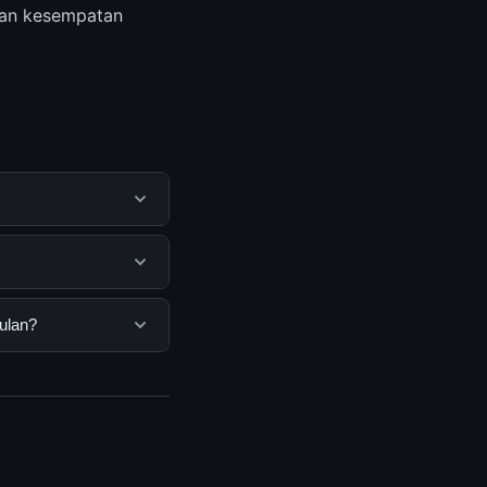
kan kesempatan
mbantu pengguna
mengunjungi situs
guna. Tidak ada
ulan?
ang disediakan.
nda bisa
n informasi terkini