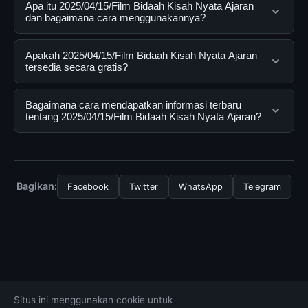
Apa itu 2025/04/15/Film Bidaah Kisah Nyata Ajaran
dan bagaimana cara menggunakannya?
2025/04/15/Film Bidaah Kisah Nyata Ajaran adalah
Apakah 2025/04/15/Film Bidaah Kisah Nyata Ajaran
layanan digital yang dirancang untuk membantu
tersedia secara gratis?
pengguna mendapatkan informasi lengkap dan
terpercaya. Anda dapat menggunakannya dengan
Ya, 2025/04/15/Film Bidaah Kisah Nyata Ajaran dapat
Bagaimana cara mendapatkan informasi terbaru
mengunjungi situs resmi dan mengikuti panduan yang
diakses secara gratis oleh semua pengguna. Tidak ada
tentang 2025/04/15/Film Bidaah Kisah Nyata Ajaran?
tersedia.
biaya tersembunyi atau langganan yang diperlukan
untuk menggunakan layanan dasar yang disediakan.
Untuk mendapatkan informasi terbaru tentang
2025/04/15/Film Bidaah Kisah Nyata Ajaran, Anda bisa
mengunjungi halaman resmi kami secara berkala. Kami
Bagikan:
Facebook
Twitter
WhatsApp
Telegram
selalu memperbarui konten dengan informasi terkini dan
terpercaya.
Tentang Kami
Hubungi Kami
Kebijakan Privasi
Situs ini menggunakan cookie untuk
Syarat & Ketentuan
Disclaimer