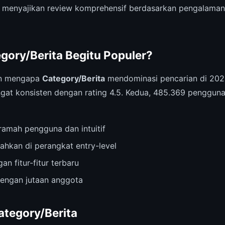
 menyajikan review komprehensif berdasarkan pengalama
ory/Berita Begitu Populer?
an mengapa
Category/Berita
mendominasi pencarian di 2026
gat konsisten dengan rating 4.5. Kedua, 485.369 penggun
amah pengguna dan intuitif
ahkan di perangkat entry-level
an fitur-fitur terbaru
dengan jutaan anggota
tegory/Berita