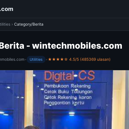
s.com
ilities
›
Category/Berita
Berita - wintechmobiles.com
hmobiles.com
•
•
★★★★☆ 4.5/5 (485369 ulasan)
Utilities