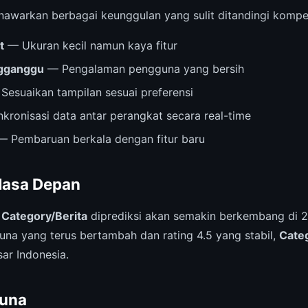
awarkan berbagai keunggulan yang sulit ditandingi kompet
t
— Ukuran kecil namun kaya fitur
ngganggu
— Pengalaman pengguna yang bersih
Sesuaikan tampilan sesuai preferensi
kronisasi data antar perangkat secara real-time
 Pembaruan berkala dengan fitur baru
Masa Depan
,
Category/Berita
diprediksi akan semakin berkembang di 2
na yang terus bertambah dan rating 4.5 yang stabil,
Categ
ar Indonesia.
una