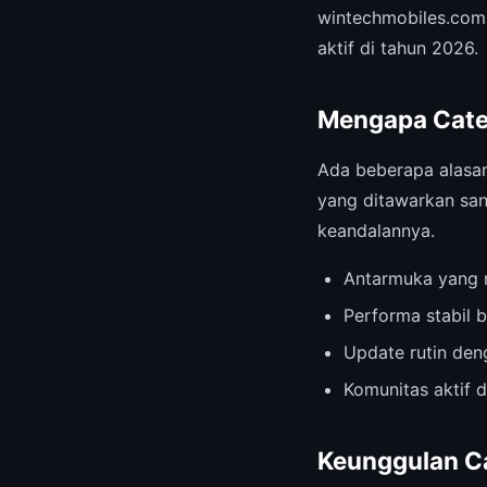
wintechmobiles.com
aktif di tahun 2026.
Mengapa Categ
Ada beberapa alas
yang ditawarkan san
keandalannya.
Antarmuka yang r
Performa stabil b
Update rutin deng
Komunitas aktif 
Keunggulan Ca