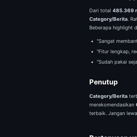
Dari total
485.369 
Category/Berita
. Ra
Beberapa highlight 
"Sangat membant
"Fitur lengkap, 
"Sudah pakai sej
Penutup
Category/Berita
ter
merekomendasikan
terbaik. Jangan le