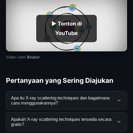
▶ Tonton di
YouTube
Video oleh
Bruker
Pertanyaan yang Sering Diajukan
Apa itu X-ray scattering techniques dan bagaimana
cara menggunakannya?
X-ray scattering techniques adalah layanan digital yang
Apakah X-ray scattering techniques tersedia secara
dirancang untuk membantu pengguna mendapatkan
gratis?
informasi lengkap dan terpercaya. Anda dapat