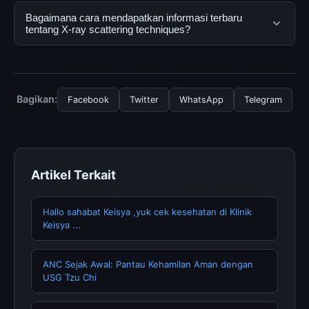
menggunakannya dengan mengunjungi situs resmi dan
Ya, X-ray scattering techniques dapat diakses secara
Bagaimana cara mendapatkan informasi terbaru
mengikuti panduan yang tersedia.
gratis oleh semua pengguna. Tidak ada biaya
tentang X-ray scattering techniques?
tersembunyi atau langganan yang diperlukan untuk
menggunakan layanan dasar yang disediakan.
Untuk mendapatkan informasi terbaru tentang X-ray
scattering techniques, Anda bisa mengunjungi halaman
resmi kami secara berkala. Kami selalu memperbarui
Bagikan:
Facebook
Twitter
WhatsApp
Telegram
konten dengan informasi terkini dan terpercaya.
Artikel Terkait
Hallo sahabat Keisya ,yuk cek kesehatan di Klinik
Keisya ...
ANC Sejak Awal: Pantau Kehamilan Aman dengan
USG Tzu Chi