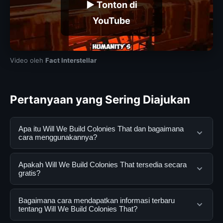
▶ Tonton di
YouTube
Video oleh
Fact Interstellar
Pertanyaan yang Sering Diajukan
Apa itu Will We Build Colonies That dan bagaimana
cara menggunakannya?
Will We Build Colonies That adalah layanan digital yang
Apakah Will We Build Colonies That tersedia secara
dirancang untuk membantu pengguna mendapatkan
gratis?
informasi lengkap dan terpercaya. Anda dapat
menggunakannya dengan mengunjungi situs resmi dan
Ya, Will We Build Colonies That dapat diakses secara
Bagaimana cara mendapatkan informasi terbaru
mengikuti panduan yang tersedia.
gratis oleh semua pengguna. Tidak ada biaya
tentang Will We Build Colonies That?
tersembunyi atau langganan yang diperlukan untuk