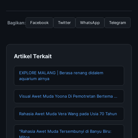
menggunakan layanan dasar yang disediakan.
Untuk mendapatkan informasi terbaru tentang Will We
Build Colonies That, Anda bisa mengunjungi halaman
resmi kami secara berkala. Kami selalu memperbarui
Bagikan:
Facebook
Twitter
WhatsApp
Telegram
konten dengan informasi terkini dan terpercaya.
Artikel Terkait
EXPLORE MALANG | Berasa renang didalem
aquarium airnya
Visual Awet Muda Yoona Di Pemotretan Bertema …
Rahasia Awet Muda Vera Wang pada Usia 70 Tahun
"Rahasia Awet Muda Tersembunyi di Banyu Biru:
Mitos …