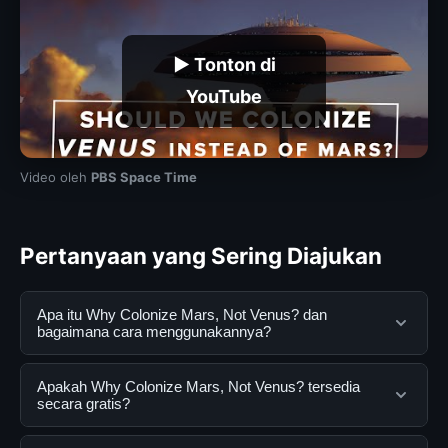
▶ Tonton di
YouTube
Video oleh
PBS Space Time
Pertanyaan yang Sering Diajukan
Apa itu Why Colonize Mars, Not Venus? dan
bagaimana cara menggunakannya?
Why Colonize Mars, Not Venus? adalah layanan digital
Apakah Why Colonize Mars, Not Venus? tersedia
yang dirancang untuk membantu pengguna
secara gratis?
mendapatkan informasi lengkap dan terpercaya. Anda