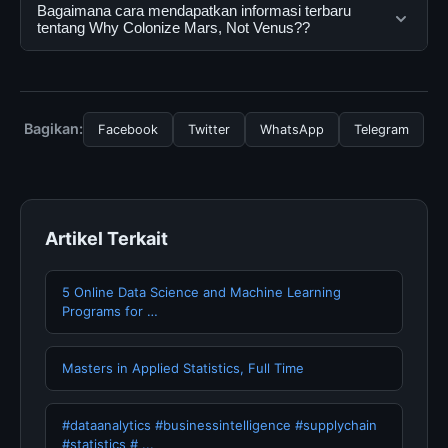
dapat menggunakannya dengan mengunjungi situs
Ya, Why Colonize Mars, Not Venus? dapat diakses
Bagaimana cara mendapatkan informasi terbaru
resmi dan mengikuti panduan yang tersedia.
secara gratis oleh semua pengguna. Tidak ada biaya
tentang Why Colonize Mars, Not Venus??
tersembunyi atau langganan yang diperlukan untuk
menggunakan layanan dasar yang disediakan.
Untuk mendapatkan informasi terbaru tentang Why
Colonize Mars, Not Venus?, Anda bisa mengunjungi
halaman resmi kami secara berkala. Kami selalu
Bagikan:
Facebook
Twitter
WhatsApp
Telegram
memperbarui konten dengan informasi terkini dan
terpercaya.
Artikel Terkait
5 Online Data Science and Machine Learning
Programs for …
Masters in Applied Statistics, Full Time
#dataanalytics #businessintelligence #supplychain
#statistics # ...