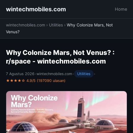
wintechmobiles.com
Home
wintechmobiles.com
›
Utilities
›
Why Colonize Mars, Not
Venus?
Why Colonize Mars, Not Venus? :
r/space - wintechmobiles.com
7 Agustus 2026
•
wintechmobiles.com
•
Utilities
•
★★★★☆ 4.9/5 (197090 ulasan)