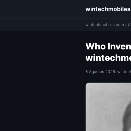
wintechmobile
wintechmobiles.com
›
Ut
Who Inven
wintechm
6 Agustus 2026
•
wintec