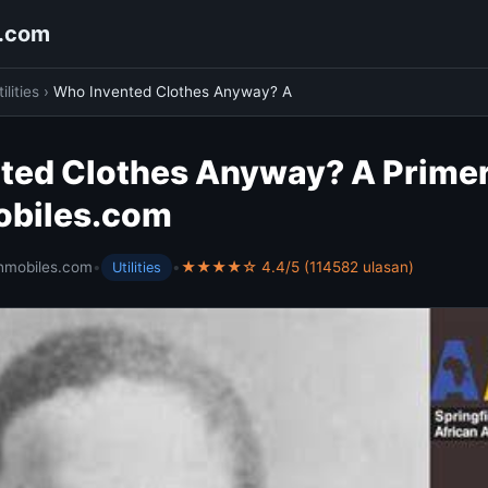
s.com
ilities
›
Who Invented Clothes Anyway? A
ted Clothes Anyway? A Primer
obiles.com
hmobiles.com
•
•
★★★★☆ 4.4/5 (114582 ulasan)
Utilities