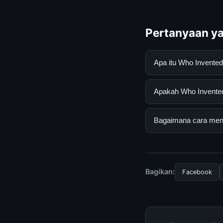
Pertanyaan ya
Apa itu Who Invent
Who Invented Clothe
Apakah Who Invented
mendapatkan inform
resmi dan mengikuti
Ya, Who Invented Cl
Bagaimana cara mend
tersembunyi atau la
Untuk mendapatkan i
halaman resmi kami 
terpercaya.
Bagikan:
Facebook