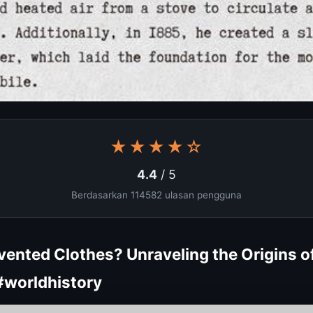
★★★★☆
4.4
/ 5
Berdasarkan 114582 ulasan pengguna
vented Clothes? Unraveling the Origins o
 #worldhistory