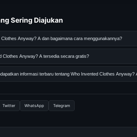
ng Sering Diajukan
ed Clothes Anyway? A dan bagaimana cara menggunakannya?
s Anyway? A adalah layanan digital yang dirancang untuk memba
 Clothes Anyway? A tersedia secara gratis?
asi lengkap dan terpercaya. Anda dapat menggunakannya dengan 
 panduan yang tersedia.
othes Anyway? A dapat diakses secara gratis oleh semua penggun
apatkan informasi terbaru tentang Who Invented Clothes Anyway? 
ngganan yang diperlukan untuk menggunakan layanan dasar yang d
nformasi terbaru tentang Who Invented Clothes Anyway? A, Anda
secara berkala. Kami selalu memperbarui konten dengan informasi t
Twitter
WhatsApp
Telegram