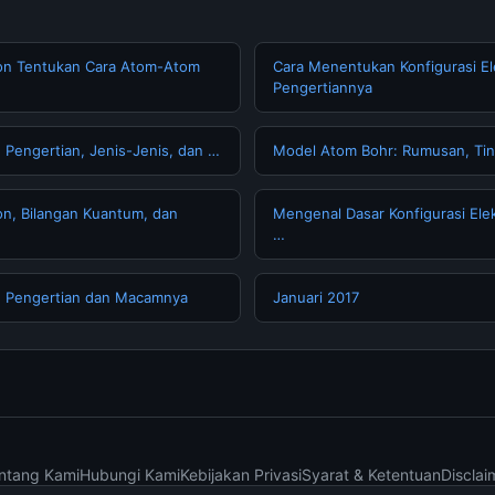
ron Tentukan Cara Atom-Atom
Cara Menentukan Konfigurasi El
Pengertiannya
 Pengertian, Jenis-Jenis, dan …
Model Atom Bohr: Rumusan, Tin
ron, Bilangan Kuantum, dan
Mengenal Dasar Konfigurasi Elek
…
: Pengertian dan Macamnya
Januari 2017
ntang Kami
Hubungi Kami
Kebijakan Privasi
Syarat & Ketentuan
Disclai