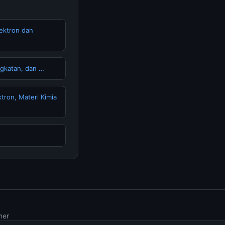
ektron dan
gkatan, dan …
tron, Materi Kimia
mer