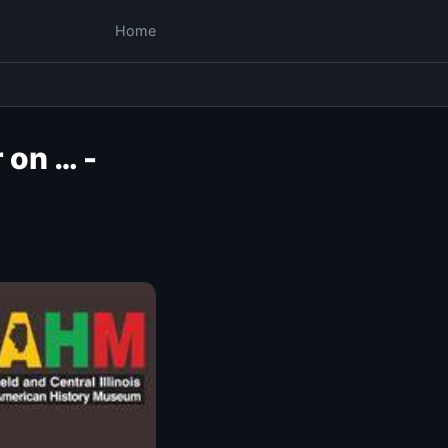
Home
 on … -