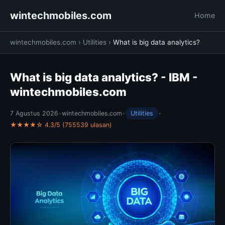
wintechmobiles.com
Home
wintechmobiles.com
›
Utilities
›
What is big data analytics?
What is big data analytics? - IBM -
wintechmobiles.com
7 Agustus 2026
•
wintechmobiles.com
•
Utilities
•
★★★★☆ 4.3/5 (755539 ulasan)