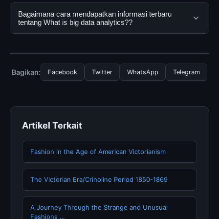
menggunakannya dengan mengunjungi situs resmi dan
Ya, What is big data analytics? dapat diakses secara
Bagaimana cara mendapatkan informasi terbaru
mengikuti panduan yang tersedia.
gratis oleh semua pengguna. Tidak ada biaya
tentang What is big data analytics??
tersembunyi atau langganan yang diperlukan untuk
menggunakan layanan dasar yang disediakan.
Untuk mendapatkan informasi terbaru tentang What is
big data analytics?, Anda bisa mengunjungi halaman
resmi kami secara berkala. Kami selalu memperbarui
Bagikan:
Facebook
Twitter
WhatsApp
Telegram
konten dengan informasi terkini dan terpercaya.
Artikel Terkait
Fashion in the Age of American Victorianism
The Victorian Era/Crinoline Period 1850-1869
A Journey Through the Strange and Unusual
Fashions …