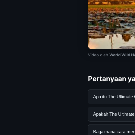
Video oleh
World Wild H
Pertanyaan ya
Apa itu The Ultimat
The Ultimate Guide 
Apakah The Ultimate 
mendapatkan inform
resmi dan mengikuti
Ya, The Ultimate Gu
Bagaimana cara mend