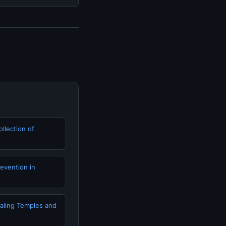
isediakan.
a mengunjungi
erkini dan
ollection of
revention in
ealing Temples and