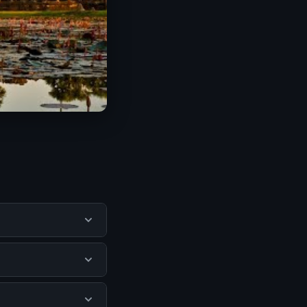
pengguna
mengunjungi situs
idak ada biaya