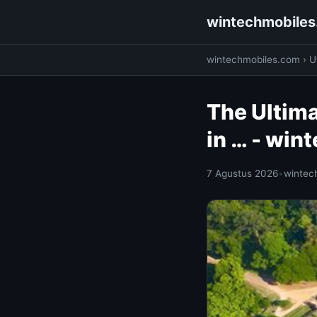
wintechmobile
wintechmobiles.com
›
Ut
The Ultim
in … - wi
7 Agustus 2026
•
wintec