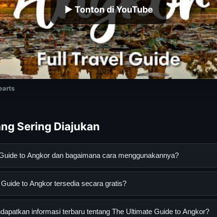
▶ Tonton di YouTube
earts
ng Sering Diajukan
e Guide to Angkor dan bagaimana cara menggunakannya?
to Angkor adalah layanan digital yang dirancang untuk membantu 
Guide to Angkor tersedia secara gratis?
asi lengkap dan terpercaya. Anda dapat menggunakannya dengan 
 panduan yang tersedia.
ide to Angkor dapat diakses secara gratis oleh semua pengguna. T
apatkan informasi terbaru tentang The Ultimate Guide to Angkor?