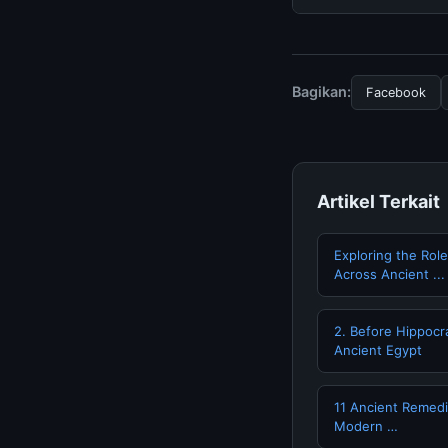
tersembunyi atau la
Untuk mendapatkan i
halaman resmi kami 
terpercaya.
Bagikan:
Facebook
Artikel Terkait
Exploring the Role
Across Ancient ...
2. Before Hippocra
Ancient Egypt
11 Ancient Remedie
Modern …