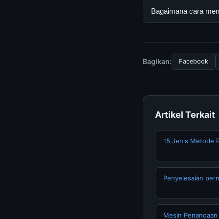
mengikuti panduan y
Ya, The role of geop
Bagaimana cara menda
tersembunyi atau la
Untuk mendapatkan i
resmi kami secara be
Bagikan:
Facebook
Artikel Terkait
15 Jenis Metode 
Penyelesaian per
Mesin Penandaan 