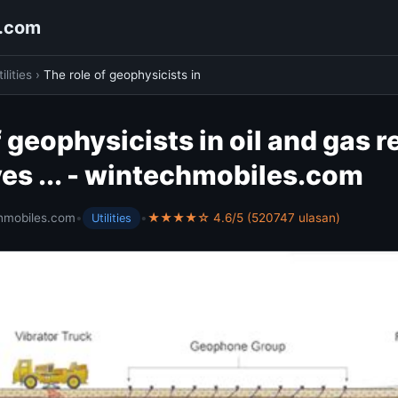
s.com
ilities
›
The role of geophysicists in
f geophysicists in oil and gas 
es ... - wintechmobiles.com
hmobiles.com
•
•
★★★★☆ 4.6/5 (520747 ulasan)
Utilities