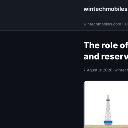
wintechmobile
wintechmobiles.com
›
Ut
The role o
and reserv
7 Agustus 2026
•
wintec