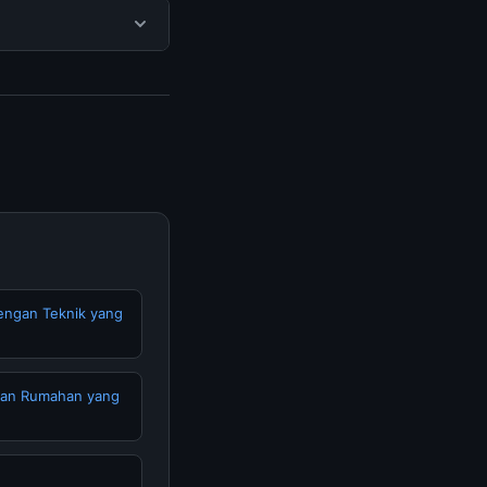
ak ada biaya
isediakan.
 mengunjungi halaman
n terpercaya.
engan Teknik yang
tan Rumahan yang