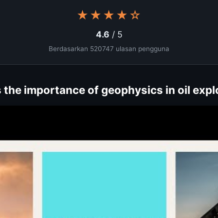
★★★★☆
4.6
/ 5
Berdasarkan 520747 ulasan pengguna
 the importance of geophysics in oil expl