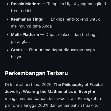
Desain Modern
— Tampilan UI/UX yang mengikuti
tren terkini
Keamanan Tinggi
— Enkripsi end-to-end untuk
melindungi data Anda
Multi-Platform
— Dapat diakses dari berbagai
perangkat
Gratis
— Fitur utama dapat digunakan tanpa
biaya
Perkembangan Terbaru
Di kuartal pertama 2026,
The Philosophy of Fractal
Jewelry: Wearing the Mathematics of Everythi
mengalami pembaruan besar-besaran. Peningkatan
performa hingga 200% dan penambahan fitur-fitur