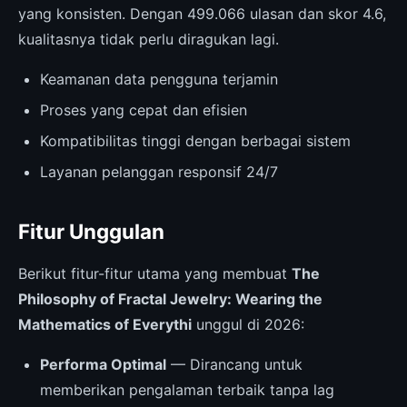
yang konsisten. Dengan 499.066 ulasan dan skor 4.6,
kualitasnya tidak perlu diragukan lagi.
Keamanan data pengguna terjamin
Proses yang cepat dan efisien
Kompatibilitas tinggi dengan berbagai sistem
Layanan pelanggan responsif 24/7
Fitur Unggulan
Berikut fitur-fitur utama yang membuat
The
Philosophy of Fractal Jewelry: Wearing the
Mathematics of Everythi
unggul di 2026:
Performa Optimal
— Dirancang untuk
memberikan pengalaman terbaik tanpa lag