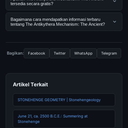
layanan digital yang dirancang untuk membantu
tersedia secara gratis?
pengguna mendapatkan informasi lengkap dan
terpercaya. Anda dapat menggunakannya dengan
Ya, The Antikythera Mechanism: The Ancient dapat
Bagaimana cara mendapatkan informasi terbaru
mengunjungi situs resmi dan mengikuti panduan yang
diakses secara gratis oleh semua pengguna. Tidak ada
tentang The Antikythera Mechanism: The Ancient?
tersedia.
biaya tersembunyi atau langganan yang diperlukan
untuk menggunakan layanan dasar yang disediakan.
Untuk mendapatkan informasi terbaru tentang The
Antikythera Mechanism: The Ancient, Anda bisa
mengunjungi halaman resmi kami secara berkala. Kami
Bagikan:
Facebook
Twitter
WhatsApp
Telegram
selalu memperbarui konten dengan informasi terkini dan
terpercaya.
Artikel Terkait
STONEHENGE GEOMETRY | Stonehengeology
June 21, ca. 2500 B.C.E.: Summering at
Stonehenge