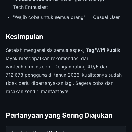
Tech Enthusiast
"Wajib coba untuk semua orang" — Casual User
Kesimpulan
Setelah menganalisis semua aspek,
Tag/Wifi Publik
layak mendapatkan rekomendasi dari
wintechmobiles.com. Dengan rating 4.9/5 dari
712.678 pengguna di tahun 2026, kualitasnya sudah
tidak perlu dipertanyakan lagi. Segera coba dan
rasakan sendiri manfaatnya!
Pertanyaan yang Sering Diajukan