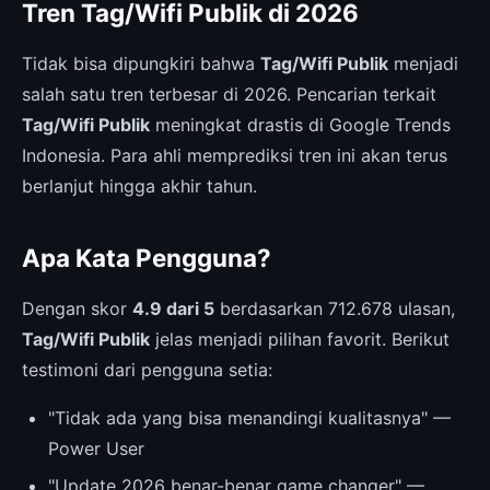
Tren Tag/Wifi Publik di 2026
Tidak bisa dipungkiri bahwa
Tag/Wifi Publik
menjadi
salah satu tren terbesar di 2026. Pencarian terkait
Tag/Wifi Publik
meningkat drastis di Google Trends
Indonesia. Para ahli memprediksi tren ini akan terus
berlanjut hingga akhir tahun.
Apa Kata Pengguna?
Dengan skor
4.9 dari 5
berdasarkan 712.678 ulasan,
Tag/Wifi Publik
jelas menjadi pilihan favorit. Berikut
testimoni dari pengguna setia:
"Tidak ada yang bisa menandingi kualitasnya" —
Power User
"Update 2026 benar-benar game changer" —