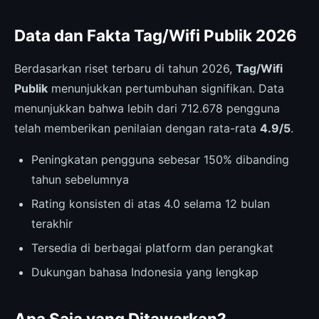
Data dan Fakta Tag/Wifi Publik 2026
Berdasarkan riset terbaru di tahun 2026,
Tag/Wifi
Publik
menunjukkan pertumbuhan signifikan. Data
menunjukkan bahwa lebih dari 712.678 pengguna
telah memberikan penilaian dengan rata-rata
4.9/5
.
Peningkatan pengguna sebesar 150% dibanding
tahun sebelumnya
Rating konsisten di atas 4.0 selama 12 bulan
terakhir
Tersedia di berbagai platform dan perangkat
Dukungan bahasa Indonesia yang lengkap
Apa Saja yang Ditawarkan?