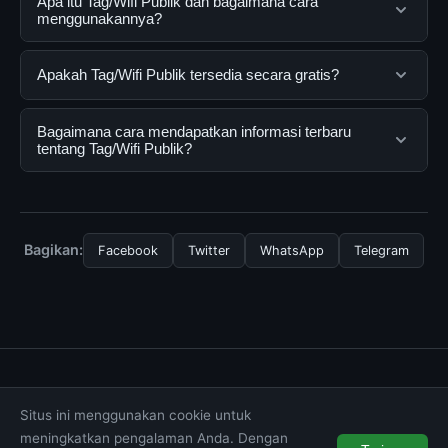
Apa itu Tag/Wifi Publik dan bagaimana cara
menggunakannya?
Tag/Wifi Publik adalah layanan digital yang dirancang
Apakah Tag/Wifi Publik tersedia secara gratis?
untuk membantu pengguna mendapatkan informasi
lengkap dan terpercaya. Anda dapat menggunakannya
Ya, Tag/Wifi Publik dapat diakses secara gratis oleh
Bagaimana cara mendapatkan informasi terbaru
dengan mengunjungi situs resmi dan mengikuti
semua pengguna. Tidak ada biaya tersembunyi atau
tentang Tag/Wifi Publik?
panduan yang tersedia.
langganan yang diperlukan untuk menggunakan layanan
dasar yang disediakan.
Untuk mendapatkan informasi terbaru tentang Tag/Wifi
Publik, Anda bisa mengunjungi halaman resmi kami
secara berkala. Kami selalu memperbarui konten
Bagikan:
Facebook
Twitter
WhatsApp
Telegram
dengan informasi terkini dan terpercaya.
Tentang Kami
Hubungi Kami
Kebijakan Privasi
Situs ini menggunakan cookie untuk
Syarat & Ketentuan
Disclaimer
meningkatkan pengalaman Anda. Dengan