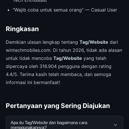
Tech Enthusiast
"Wajib coba untuk semua orang" — Casual User
Ringkasan
Demikian ulasan lengkap tentang
Tag/Website
dari
wintechmobiles.com. Di tahun 2026, tidak ada alasan
untuk tidak mencoba
Tag/Website
yang telah
dipercaya oleh 316.904 pengguna dengan rating
4.4/5. Terima kasih telah membaca, dan semoga
informasi ini bermanfaat!
Pertanyaan yang Sering Diajukan
Apa itu Tag/Website dan bagaimana cara
menggunakannya?