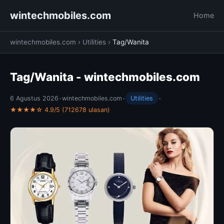
wintechmobiles.com
Home
wintechmobiles.com
›
Utilities
›
Tag/Wanita
Tag/Wanita - wintechmobiles.com
6 Agustus 2026
•
wintechmobiles.com
•
Utilities
•
★★★★☆ 4.9/5 (712678 ulasan)