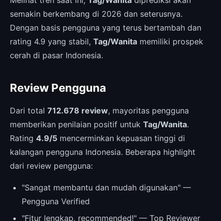
Melihat tren saat ini,
Tag/Wanita
diprediksi akan
semakin berkembang di 2026 dan seterusnya.
Dengan basis pengguna yang terus bertambah dan
rating 4.9 yang stabil,
Tag/Wanita
memiliki prospek
cerah di pasar Indonesia.
Review Pengguna
Dari total
712.678 review
, mayoritas pengguna
memberikan penilaian positif untuk
Tag/Wanita
.
Rating
4.9/5
mencerminkan kepuasan tinggi di
kalangan pengguna Indonesia. Beberapa highlight
dari review pengguna:
"Sangat membantu dan mudah digunakan" —
Pengguna Verified
"Fitur lengkap, recommended!" — Top Reviewer