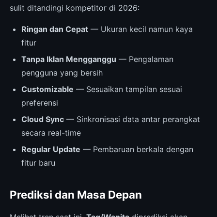
sulit ditandingi kompetitor di 2026:
Ringan dan Cepat
— Ukuran kecil namun kaya
fitur
Tanpa Iklan Mengganggu
— Pengalaman
pengguna yang bersih
Customizable
— Sesuaikan tampilan sesuai
preferensi
Cloud Sync
— Sinkronisasi data antar perangkat
secara real-time
Regular Update
— Pembaruan berkala dengan
fitur baru
Prediksi dan Masa Depan