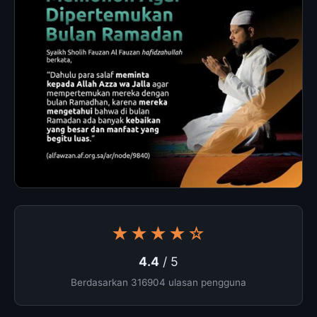
★★★★☆
4.4
/ 5
Berdasarkan 316904 ulasan pengguna