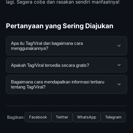
lagi. Segera coba dan rasakan sendiri manfaatnya!
Pertanyaan yang Sering Diajukan
Apa itu Tag/Viral dan bagaimana cara
menggunakannya?
Tag/Viral adalah layanan digital yang dirancang untuk
Apakah Tag/Viral tersedia secara gratis?
membantu pengguna mendapatkan informasi lengkap
dan terpercaya. Anda dapat menggunakannya dengan
Ya, Tag/Viral dapat diakses secara gratis oleh semua
Bagaimana cara mendapatkan informasi terbaru
mengunjungi situs resmi dan mengikuti panduan yang
pengguna. Tidak ada biaya tersembunyi atau langganan
tentang Tag/Viral?
tersedia.
yang diperlukan untuk menggunakan layanan dasar
yang disediakan.
Untuk mendapatkan informasi terbaru tentang
Tag/Viral, Anda bisa mengunjungi halaman resmi kami
secara berkala. Kami selalu memperbarui konten
Bagikan:
Facebook
Twitter
WhatsApp
Telegram
dengan informasi terkini dan terpercaya.