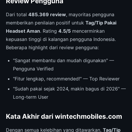
Review Pengguna
Dari total
485.369 review
, mayoritas pengguna
memberikan penilaian positif untuk
Tag/Tip Pakai
Headset Aman
. Rating
4.5/5
mencerminkan
kepuasan tinggi di kalangan pengguna Indonesia.
Beberapa highlight dari review pengguna:
"Sangat membantu dan mudah digunakan" —
Pengguna Verified
"Fitur lengkap, recommended!" — Top Reviewer
"Sudah pakai sejak 2024, makin bagus di 2026" —
Long-term User
Kata Akhir dari wintechmobiles.com
Dengan semua kelebihan yang ditawarkan,
Tag/Tip