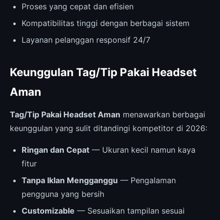
Proses yang cepat dan efisien
Kompatibilitas tinggi dengan berbagai sistem
Layanan pelanggan responsif 24/7
Keunggulan Tag/Tip Pakai Headset
Aman
Tag/Tip Pakai Headset Aman
menawarkan berbagai
keunggulan yang sulit ditandingi kompetitor di 2026:
Ringan dan Cepat
— Ukuran kecil namun kaya
fitur
Tanpa Iklan Mengganggu
— Pengalaman
pengguna yang bersih
Customizable
— Sesuaikan tampilan sesuai