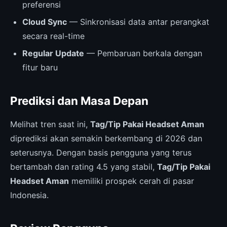
preferensi
Cloud Sync
— Sinkronisasi data antar perangkat
secara real-time
Regular Update
— Pembaruan berkala dengan
fitur baru
Prediksi dan Masa Depan
Melihat tren saat ini,
Tag/Tip Pakai Headset Aman
diprediksi akan semakin berkembang di 2026 dan
seterusnya. Dengan basis pengguna yang terus
bertambah dan rating 4.5 yang stabil,
Tag/Tip Pakai
Headset Aman
memiliki prospek cerah di pasar
Indonesia.