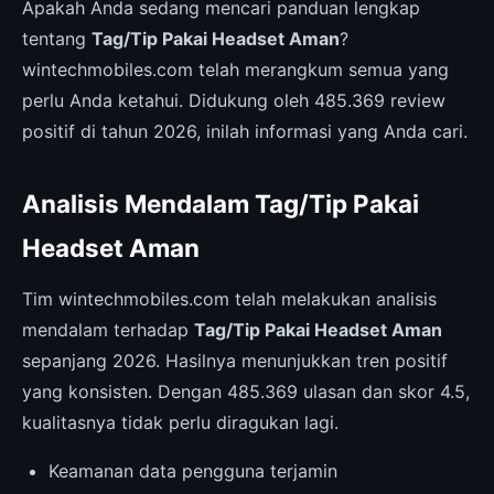
Apakah Anda sedang mencari panduan lengkap
tentang
Tag/Tip Pakai Headset Aman
?
wintechmobiles.com telah merangkum semua yang
perlu Anda ketahui. Didukung oleh 485.369 review
positif di tahun 2026, inilah informasi yang Anda cari.
Analisis Mendalam Tag/Tip Pakai
Headset Aman
Tim wintechmobiles.com telah melakukan analisis
mendalam terhadap
Tag/Tip Pakai Headset Aman
sepanjang 2026. Hasilnya menunjukkan tren positif
yang konsisten. Dengan 485.369 ulasan dan skor 4.5,
kualitasnya tidak perlu diragukan lagi.
Keamanan data pengguna terjamin