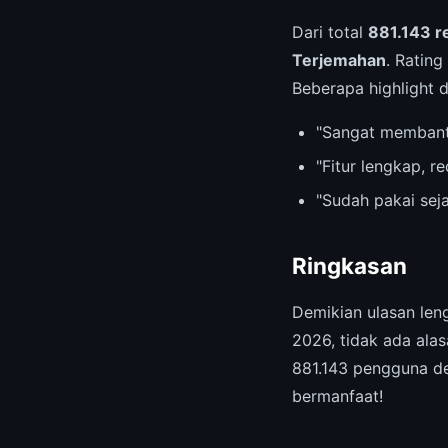
Dari total
881.143 r
Terjemahan
. Rating
Beberapa highlight 
"Sangat membant
"Fitur lengkap, 
"Sudah pakai sej
Ringkasan
Demikian ulasan le
2026, tidak ada ala
881.143 pengguna de
bermanfaat!