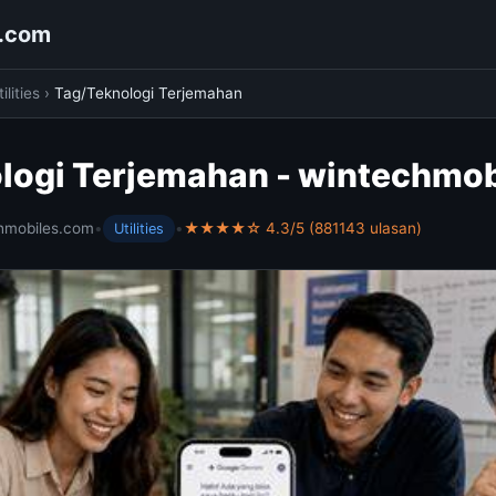
s.com
ilities
›
Tag/Teknologi Terjemahan
logi Terjemahan - wintechmo
hmobiles.com
•
•
★★★★☆ 4.3/5 (881143 ulasan)
Utilities