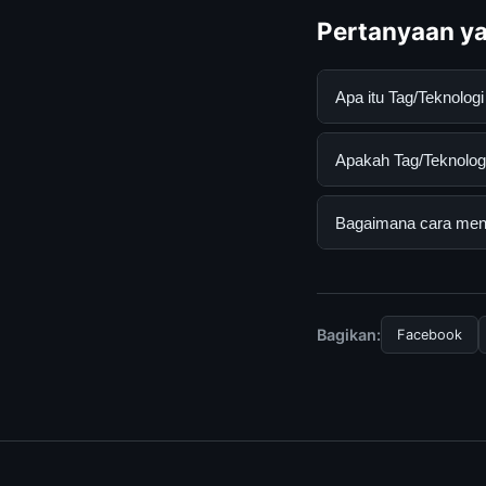
Pertanyaan ya
Apa itu Tag/Teknolo
Tag/Teknologi Terje
Apakah Tag/Teknologi
informasi lengkap d
mengikuti panduan y
Ya, Tag/Teknologi T
Bagaimana cara mend
tersembunyi atau la
Untuk mendapatkan i
resmi kami secara be
Bagikan:
Facebook