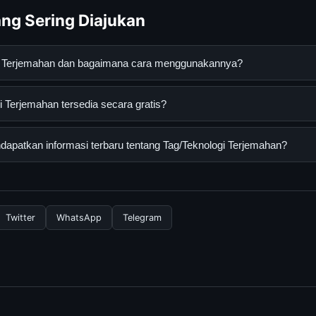
ng Sering Diajukan
gi Terjemahan dan bagaimana cara menggunakannya?
mahan adalah layanan digital yang dirancang untuk membantu pe
 Terjemahan tersedia secara gratis?
an terpercaya. Anda dapat menggunakannya dengan mengunjungi s
ang tersedia.
erjemahan dapat diakses secara gratis oleh semua pengguna. Tida
apatkan informasi terbaru tentang Tag/Teknologi Terjemahan?
ngganan yang diperlukan untuk menggunakan layanan dasar yang d
nformasi terbaru tentang Tag/Teknologi Terjemahan, Anda bisa m
rkala. Kami selalu memperbarui konten dengan informasi terkini da
Twitter
WhatsApp
Telegram