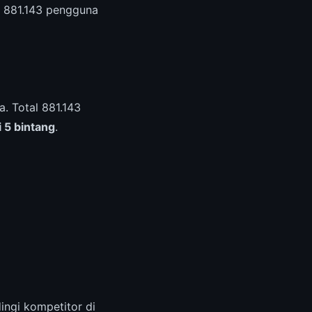
 881.143 pengguna
. Total 881.143
i 5 bintang
.
ingi kompetitor di