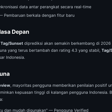
kronisasi data antar perangkat secara real-time
 Pembaruan berkala dengan fitur baru
Masa Depan
,
Tag/Sunset
diprediksi akan semakin berkembang di 2026 
na yang terus bertambah dan rating 4.3 yang stabil,
Tag/
ar Indonesia.
una
eview
, mayoritas pengguna memberikan penilaian positif 
inkan kepuasan tinggi di kalangan pengguna Indonesia. B
a:
u dan mudah digunakan" — Pengguna Verified