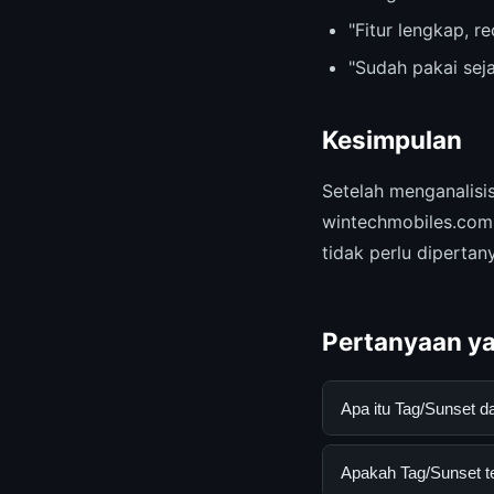
"Fitur lengkap, 
"Sudah pakai sej
Kesimpulan
Setelah menganalis
wintechmobiles.com.
tidak perlu dipertan
Pertanyaan ya
Apa itu Tag/Sunset
Tag/Sunset adalah l
Apakah Tag/Sunset te
lengkap dan terperc