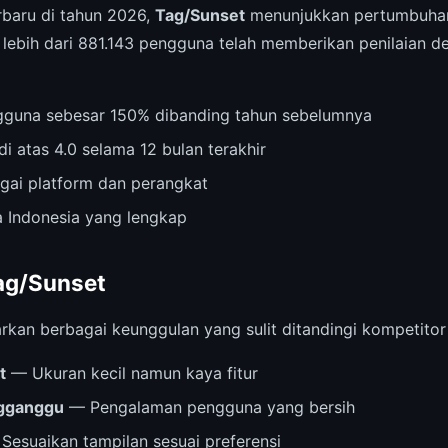
rbaru di tahun 2026,
Tag/Sunset
menunjukkan pertumbuhan 
ebih dari 881.143 pengguna telah memberikan penilaian de
gguna sebesar 150% dibanding tahun sebelumnya
di atas 4.0 selama 12 bulan terakhir
agai platform dan perangkat
 Indonesia yang lengkap
ag/Sunset
an berbagai keunggulan yang sulit ditandingi kompetitor
t
— Ukuran kecil namun kaya fitur
ngganggu
— Pengalaman pengguna yang bersih
Sesuaikan tampilan sesuai preferensi