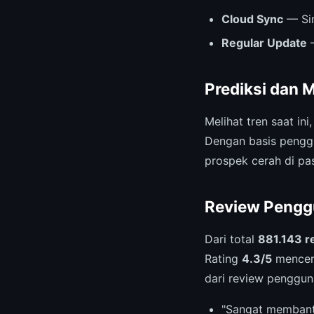
Cloud Sync
— Sin
Regular Update
—
Prediksi dan 
Melihat tren saat ini
Dengan basis penggu
prospek cerah di pas
Review Pengg
Dari total
881.143 r
Rating
4.3/5
mencerm
dari review penggun
"Sangat membant