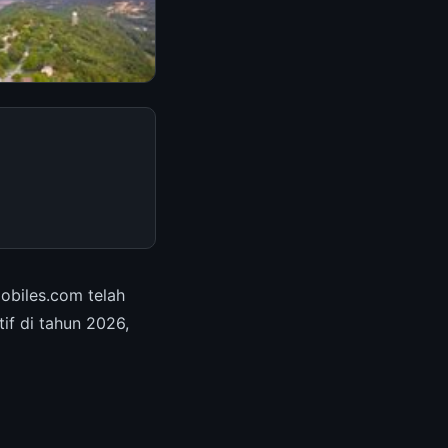
obiles.com telah
if di tahun 2026,