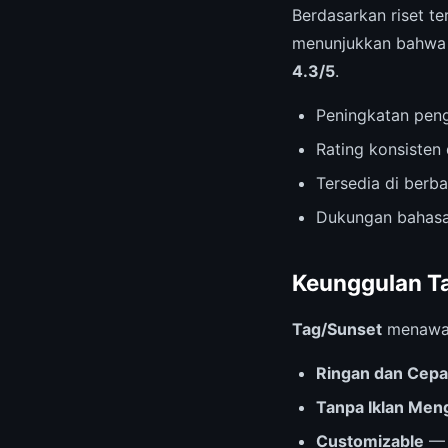
Berdasarkan riset te
menunjukkan bahwa l
4.3/5
.
Peningkatan pen
Rating konsisten 
Tersedia di berb
Dukungan bahasa
Keunggulan T
Tag/Sunset
menawark
Ringan dan Cepa
Tanpa Iklan Me
Customizable
— 