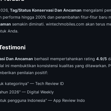
2026,
Tag/Status Konservasi Dan Ancaman
mengalami pem
an performa hingga 200% dan penambahan fitur-fitur baru
caman
semakin diminati. wintechmobiles.com akan terus 
ntuk Anda.
 Testimoni
vasi Dan Ancaman
berhasil mempertahankan rating
4.9/5
da
al ini membuktikan konsistensi kualitas yang ditawarkan. P
berikan penilaian positif:
ntuk kategorinya" — Tech Review ID
tahun 2026" — Digital Weekly
untuk pengguna Indonesia" — App Review Indo