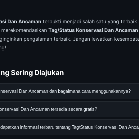
vasi Dan Ancaman
terbukti menjadi salah satu yang terbaik 
m merekomendasikan
Tag/Status Konservasi Dan Ancaman
inginkan pengalaman terbaik. Jangan lewatkan kesempat
ng!
ng Sering Diajukan
 Konservasi Dan Ancaman dan bagaimana cara menggunakannya?
si Dan Ancaman adalah layanan digital yang dirancang untuk me
onservasi Dan Ancaman tersedia secara gratis?
asi lengkap dan terpercaya. Anda dapat menggunakannya dengan 
 panduan yang tersedia.
ervasi Dan Ancaman dapat diakses secara gratis oleh semua peng
apatkan informasi terbaru tentang Tag/Status Konservasi Dan An
tau langganan yang diperlukan untuk menggunakan layanan dasar y