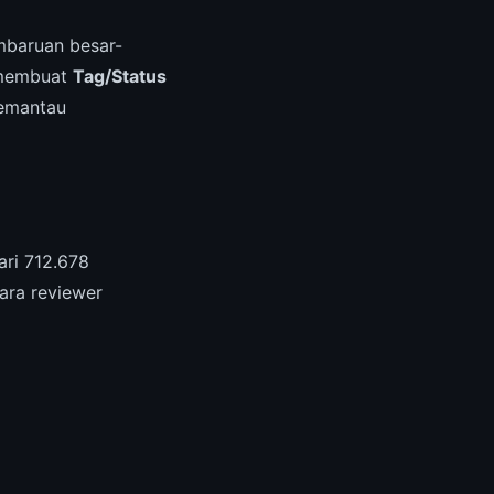
baruan besar-
 membuat
Tag/Status
memantau
ri 712.678
ara reviewer