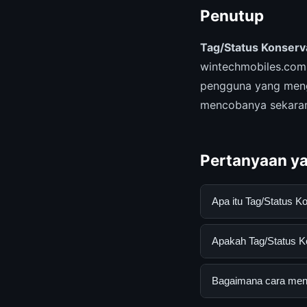
Penutup
Tag/Status Konser
wintechmobiles.co
pengguna yang meng
mencobanya sekara
Pertanyaan ya
Apa itu Tag/Status
Tag/Status Konserva
Apakah Tag/Status K
mendapatkan inform
resmi dan mengikuti
Ya, Tag/Status Kons
Bagaimana cara mend
biaya tersembunyi a