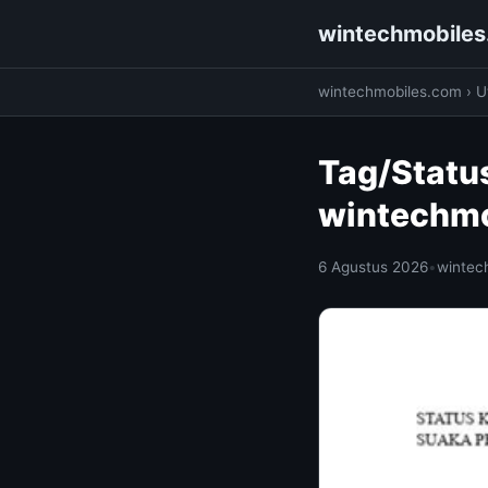
wintechmobile
wintechmobiles.com
›
Ut
Tag/Statu
wintechm
6 Agustus 2026
•
wintec