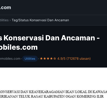
s.com
ilities
›
Tag/Status Konservasi Dan Ancaman
s Konservasi Dan Ancaman -
obiles.com
hmobiles.com
•
•
★★★★☆ 4.9/5 (712678 ulasan)
Utilities