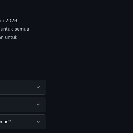
di 2026.
untuk semua
an untuk
mbantu pengguna
mengunjungi situs
guna. Tidak ada
caman?
ang disediakan.